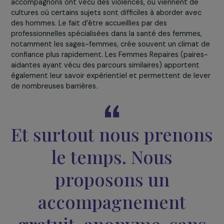
de sa santé. Nous ne faisons pas à sa place : nous lui
donnons les moyens d’agir par elle-même et à son ryth
pour qu’elle puisse retrouver son autonomie et construi
un parcours de soins durable.
Pourquoi est-ce important que ce soit des femmes 
accompagnent des femmes dans ce type de parcou
?
Je ne dirais pas que c’est une obligation mais c’est
souvent un facilitateur. Beaucoup des femmes que nou
accompagnons ont vécu des violences, ou viennent de
cultures où certains sujets sont difficiles à aborder avec
des hommes. Le fait d’être accueillies par des
professionnelles spécialisées dans la santé des femmes
notamment les sages-femmes, crée souvent un climat
confiance plus rapidement. Les Femmes Repaires (paire
aidantes ayant vécu des parcours similaires) apportent
également leur savoir expérientiel et permettent de le
de nombreuses barrières.