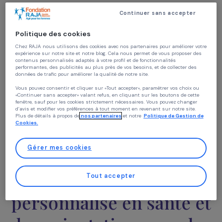
précarité pour faciliter leur accès aux soins et aux droits
Nous allons à leur rencontre là où elles se trouvent : dan
rue, les hébergements d’urgence, les accueils de jours
grâce à des maraudes pédestres ou véhiculées que nou
réalisons notamment avec notre camion aménagé en
Continuer sans accepter
cabinet médical, le Frottis Truck.
Politique des cookies
Nous accueillons ensuite les femmes, avec ou sans enfa
au Repaire Santé, situé au 162 rue du faubourg des post
Chez RAJA nous utilisons des cookies avec nos partenaires pour améliorer vo
expérience sur notre site et notre blog. Cela nous permet de vous proposer de
à Lille. Il s’agit d’un lieu gratuit, non mixte et sécurisant,
contenus personnalisés adaptés à votre profil et de fonctionnalités
totalement dédié à la santé des femmes.
performantes, des publicités au plus près de vos besoins, et de collecter des
données de trafic pour améliorer la qualité de notre site.
Vous pouvez consentir et cliquer sur «Tout accepter», paramètrer vos choix ou
«Continuer sans accepter» valant refus, en cliquant sur les boutons de cette
fenêtre, sauf pour les cookies strictement nécessaires. Vous pouvez changer
Nous y proposons un
d’avis et modifier vos préférences à tout moment en revenant sur notre site.
Plus de détails à propos de
nos partenaires
et notre
Politique de Gestion 
Cookies.
évaluation globale de
Gérer mes cookies