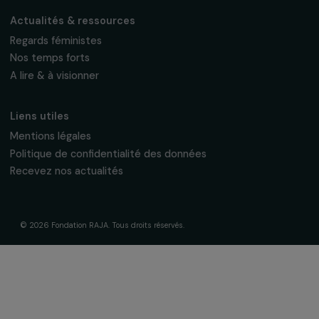
16, rue de l’étang, Paris Nord 2
95 977 Roissy CDG Cedex
fondation@raja.fr
La Fondation & ses engagements
À propos de nous
Nos axes d’intervention
Gouvernance & équipe
Frise chronologique