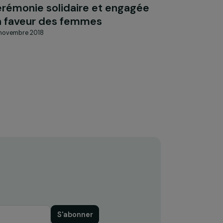
ÉVÈNEMENT
 20
Cérémonie des Fondation RAJA
ion
Women’s Awards 2018, une
te
cérémonie solidaire et engagée
en faveur des femmes
28 novembre 2018