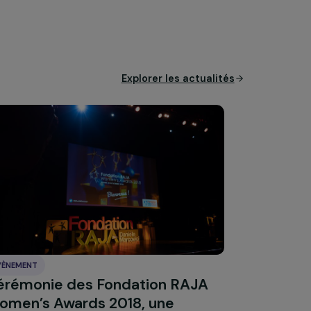
en
même si ça ne change pas la
uoi on souhaite s’engager : par
ant aux femmes des pays du Sud
er à l’école.
estivals, d’intégrer les sphères
Explorer les actual