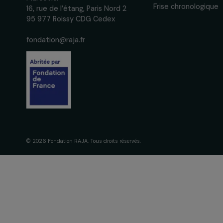
La Fondation
engagement
À propos de 
Nos axes d’in
Fondation RAJA–Danièle
Gouvernance 
Marcovici
Frise chronol
16, rue de l’étang, Paris Nord 2
95 977 Roissy CDG Cedex
fondation@raja.fr