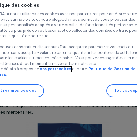
Continue
est-il important de lier féminisme et écologie ?
Politique des cookies
à cette question, je vais citer une expression qui revient
 : « Qui voudrait la part égale d’un gâteau cancérigène ? »,
Chez RAJA nous utilisons des cookies avec nos partenaires pour 
ns ce processus nous mettons une fois de plus de côté la
expérience sur notre site et notre blog. Cela nous permet de vou
contenus personnalisés adaptés à votre profil et de fonctionnali
ce-versa, pourquoi se battre pour l’égalité si la planète
publicités au plus près de vos besoins, et de collecter des donnée
gement climatique et de la pollution ?
améliorer la qualité de notre site.
Vous pouvez consentir et cliquer sur «Tout accepter», paramètrer
«Continuer sans accepter» valant refus, en cliquant sur les bouton
e de militante écoféministe ?
sauf pour les cookies strictement nécessaires. Vous pouvez chang
Maathai est une femme kenyane qui s’est battue pour les
vos préférences à tout moment en revenant sur notre site.
e s’est à l’époque rendu compte que le président de son pa
Plus de détails à propos de
nos partenaires
et notre
Politique 
 des industriels pour notamment construire des raquettes d
Cookies.
cosystème de la biodiversité et l’écosystème social de son t
t freine la désertification et pendant la mousson, elle régu
Gérer mes cookies
 des industriels a provoqué la mort des arbres. Les petits ag
venir à leurs besoins car l’agriculture n’était plus viable du
s maris ont dû quitter femme et enfants pour chercher du tra