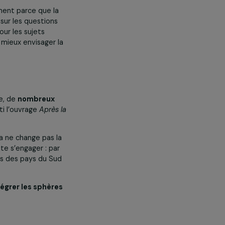
campagne de reforestation de
conde fois pour replanter les
rés et les maris ont été en mesure
 c’est notamment parce que la
es Français sur les questions
é au grand jour les sujets
qui permet de mieux envisager la
briquée.
l’écoféminisme, de
nombreux
nous avons sorti l’ouvrage
Après la
féminisme.