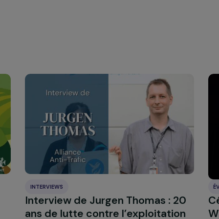
nt possible de s’engager par
des petits gestes du quotidi
. Cela permet d’avoir un point de départ et de voir vers q
l’achat de produits issus du commerce équitable, permett
nt rémunérées et aux enfants originaires de ces régions d’all
loin, il est aussi possible de
rejoindre des collectifs, des f
u encore de créer des projets en intrapreneuriat.
és