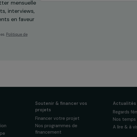
os
ewsletter mensuelle
projets, interviews,
énements en faveur
sonnelles.
Politique de