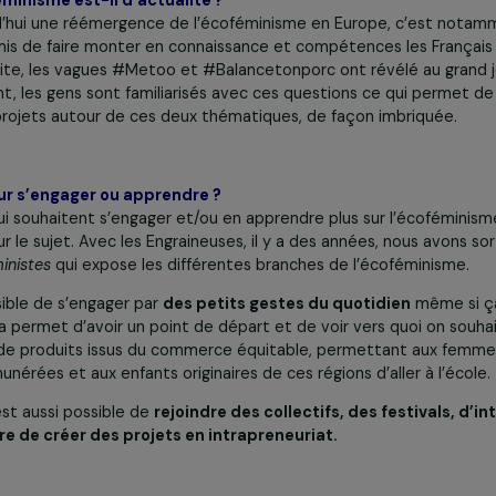
, ce qui a permis de lever des fonds afin de mener une 
Wangari Muta Maathai a ensuite mobilisé les femmes une se
lque temps, l’écosystème et la biodiversité ont été restau
illage afin de remettre en place les cultures locales.
l’écoféminisme est-il d’actualité ?
 aujourd’hui une réémergence de l’écoféminisme en Europe,
a permis de faire monter en connaissance et compétences l
ar la suite, les vagues #Metoo et #Balancetonporc ont révél
intenant, les gens sont familiarisés avec ces questions ce 
n de projets autour de ces deux thématiques, de façon im
ils pour s’engager ou apprendre ?
nnes qui souhaitent s’engager et/ou en apprendre plus sur 
tent sur le sujet. Avec les Engraineuses, il y a des années, 
 écoféministes
qui expose les différentes branches de l’éco