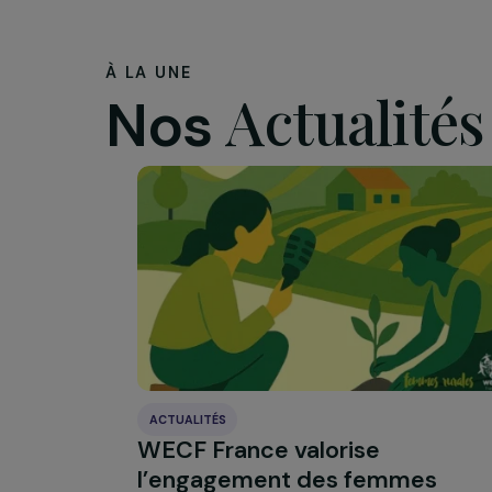
Il est égaleme
phase du monde
exemple, par 
d’être justeme
Pour aller plus 
de décision o
À LA UNE
Actualit
Nos