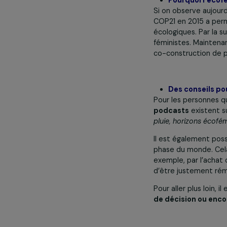
international
cette région.
arbres. En que
de revenir au v
Pourquoi 
Si on observe
COP21 en 2015 
écologiques. P
féministes. Ma
co-constructio
Des conse
Pour les perso
podcasts
exis
pluie, horizons