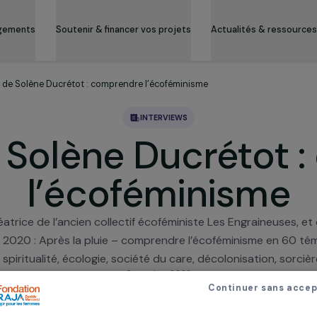
es engagements
Soutenir & financer vos projets
Actualité
nterview de Solène Ducrétot : comprendre l’écoféminisme
INTERVIEWS
de Solène Ducré
l’écoféminis
co-créatrice de l’ancien collectif écoféministe Les Engr
ehan en 2020 : Après la pluie – comprendre l’écoféminism
ership, spiritualité, écologie, société du care, décolonis
2 octobre 2023