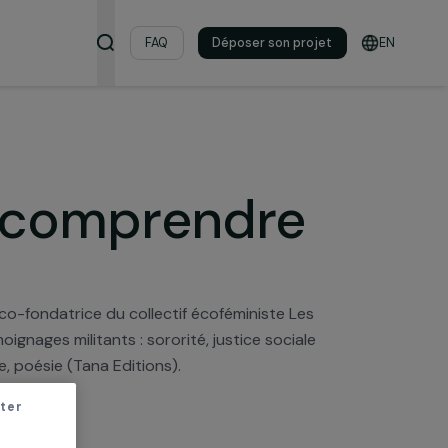
s & ressources
FAQ
Déposer son pro
tot : comprendre
me
aineuses, et co-fondatrice du collectif écoféministe Le
e en 60 témoignages militants : sororité, justice social
ation, sorcière, poésie (Tana Editions).