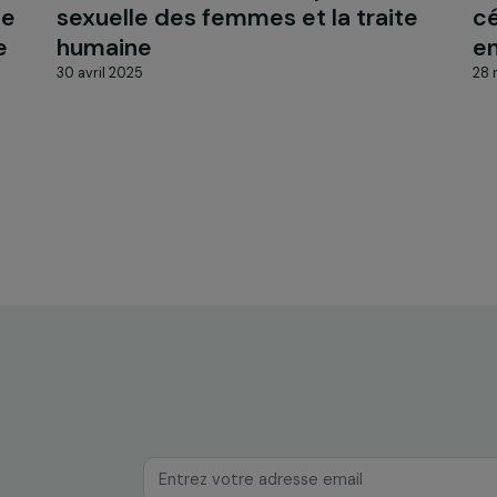
INTERVIEWS
Interview de Jurgen Thomas :
ans de lutte contre l’exploitat
vers le
sexuelle des femmes et la trai
 et le
humaine
 ! »
30 avril 2025