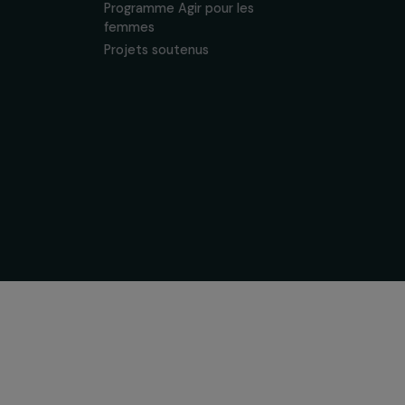
 & ses
Soutenir & financer vos
s
projets
nous
Financer votre projet
tervention
Nos programmes de
financement
& équipe
Programme Agir pour les
ogique
femmes
Projets soutenus