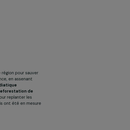
mmes de cette région pour sauver
er par la violence, en assenant
rojecteur médiatique