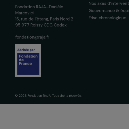
des droits des femmes.
Nous respectons vos données per
confidentialité
La Fondation
engagement
À propos de 
Nos axes d’in
Fondation RAJA–Danièle
Gouvernance 
Marcovici
Frise chronol
16, rue de l’étang, Paris Nord 2
95 977 Roissy CDG Cedex