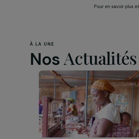
Comment l
le sport ?
Pour les jeune
télévision et 
et femmes !
C
volontaires fr
programmes et 
autour du sport
Pour en savoir 
À LA UNE
Actualit
Nos