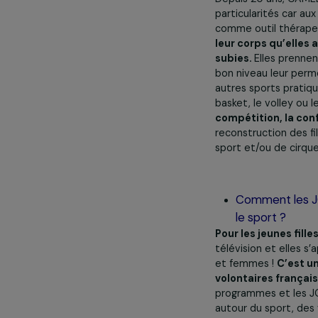
Comment l
reconstru
optique ?
Depuis 20 ans
particularités 
comme outil t
leur corps qu
subies.
Elles 
bon niveau leu
autres sports p
basket, le voll
compétition, 
reconstruction
sport et/ou de