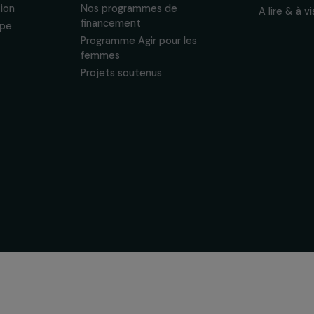
sonnelles.
Politique de
 & ses
Soutenir & financer vos
s
projets
nous
Financer votre projet
tervention
Nos programmes de
financement
& équipe
Programme Agir pour les
ogique
femmes