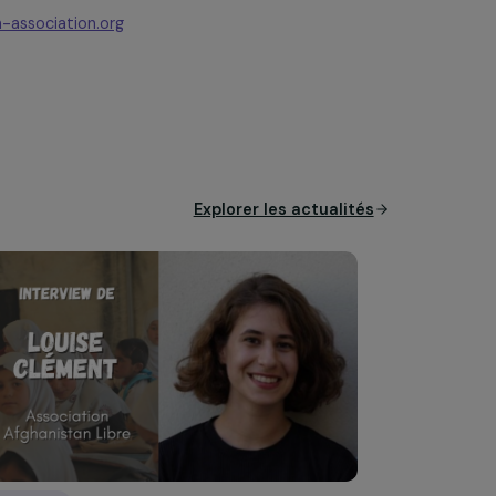
nsibiliser à l’égalité F/H dans
voient certain-e-s athlètes à la
 et notamment leurs idoles hommes
échanger davantage avec les
pact du sport est fort dans nos
des compétitions et des ateliers
e.s.
ww.cameleon-association.org
Explorer les actual