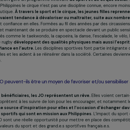
e sport peut-il être utilisé comme outil pour favoriser 
ction, l’insertion professionnelle ? Quel(s) projet(s)
 Quel impact a le sport sur le public bénéficiaire ?
, CAMELEON gère un programme innovant
de sport et de c
car aux Philippines le cirque n’est pas une discipline connue, 
hérapeutique.
À travers le sport et le cirque, les jeunes f
’elles avaient tendance à dévaloriser ou maltraiter, sui
prennent confiance en elles. Formées au fil des années par de
r permet maintenant de se produire en spectacle devant un p
ratiqués comme le taekwondo, la capoeira, la danse, l’escalad
ey ou le rugby
développent des qualités physiques mais au
la confiance en l’autre.
Les disciplines sportives font part
 des filles et les aident à se réinsérer dans la société. Ce
 cirque.