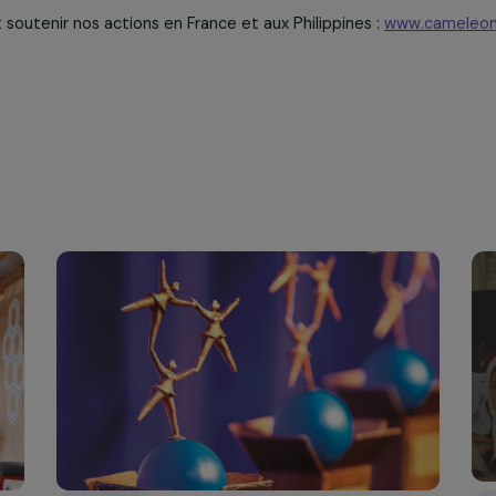
es JO peuvent-ils être un moyen de favoriser et/ou se
s filles bénéficiaires, les JO représentent un rêve.
Elles 
elles s’apprêtent à les suivre de loin pour les encourager,
’est une source d’inspiration pour elles et
l’occasion d’
ançais sportifs qui sont en mission aux Philippines
. L’im
les JO sont une réelle opportunité pour mettre en place 
, des valeurs du sport et des grand.e.s sportif.ves français.
plus et soutenir nos actions en France et aux Philippines :
w
és