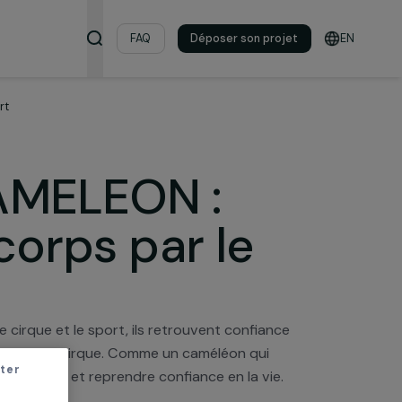
s & ressources
FAQ
Déposer son pro
orps par le sport
ion CAMELEON :
son corps par le
À travers le cirque et le sport, ils retrouvent confian
 participé au programme cirque. Comme un caméléon qui