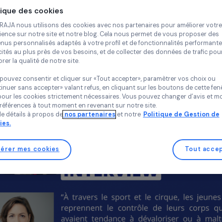
Continue
nnement, les jeunes bénéficiaires de cette association 
16 mai 2024
Politique des cookies
Chez RAJA nous utilisons des cookies avec nos partenaires pour 
expérience sur notre site et notre blog. Cela nous permet de vou
contenus personnalisés adaptés à votre profil et de fonctionnali
publicités au plus près de vos besoins, et de collecter des donnée
améliorer la qualité de notre site.
Vous pouvez consentir et cliquer sur «Tout accepter», paramètrer
«Continuer sans accepter» valant refus, en cliquant sur les bouton
sauf pour les cookies strictement nécessaires. Vous pouvez chang
vos préférences à tout moment en revenant sur notre site.
Plus de détails à propos de
nos partenaires
et notre
Politique 
Cookies.
Gérer mes cookies