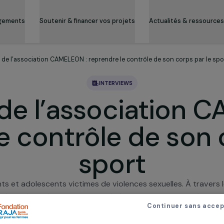
es engagements
Soutenir & financer vos projets
Actualité
nterview de l’association CAMELEON : reprendre le contrôle de son c
INTERVIEWS
ew de l’associat
 le contrôle de 
sport
nfants et adolescents victimes de violences sexuelles. 
e liberté et sécurité. En 2020, 160 bénéficiaires ont