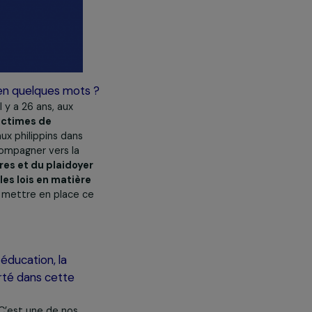
ssociation en quelques mots ?
 j’ai créée il y a 26 ans, aux
eunes filles victimes de
services sociaux philippins dans
 et de les accompagner vers la
ments scolaires et du plaidoyer
et améliorer les lois en matière
es pour créer et mettre en place ce