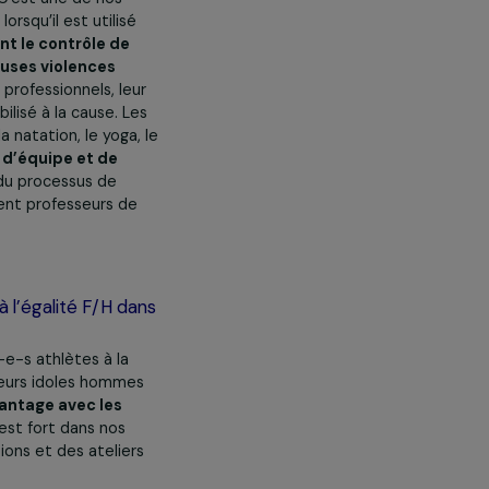
l’égalité, l’éducation, la
 avez-vous porté dans cette
irque social.
C’est une de nos
encore moins lorsqu’il est utilisé
illes reprennent le contrôle de
te aux nombreuses violences
s circassiens professionnels, leur
ublic sensibilisé à la cause. Les
e, le vélo, la natation, le yoga, le
ssi l’esprit d’équipe et de
ie intégrante du processus de
rtaines deviennent professeurs de