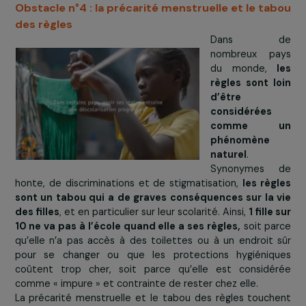
> La réponse de
Afghanistan Libre
En Afghanistan
chute d
Talibans
entraîné 
importante
augmentation
nombre
d’enfants
scolarisés, 
les écol
manquent cruellement de moyens. Afin de
promouv
l’éducation des filles
, Afghanistan Libre a mis en place
cours de soutien pour plus de 900 élèves et assur
formation des enseignantes.
En savoir plus sur le projet