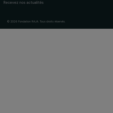
Fondation RAJA–Danièle Marcovici
16, rue de l’étang, Paris Nord 2
95 977 Roissy CDG Cedex
fondation@raja.fr
La Fondation & ses engagements