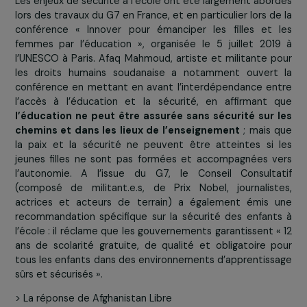
chemin
. Ces données ne prennent pas en compte 
attaques volontaires contre des écoles lors des conflit
des situations d’urgence, qui accentuent la vulnérabi
des filles et renforcent les discriminations qu’e
subissent. En Afghanistan par exemple, le nom
d’attaques dans les écoles a triplé entre 2017 et 2018 
attaques en 2018 selon l’Unicef). Cette situation a 
évidemment des
conséquences désastreuses sur
scolarisation des enfants, et sur celle des fille
particulier
.
A l’école, les filles sont fréquemment exposées 
violences physiques et/ou psychologiques de le
camarades de classes ou de leurs enseignants. 
stéréotypes de genre,
l’absence de réglementat
mais aussi le
manque de moyens et d’infrastructures
particulier de toilettes sûres et séparées pour les fille
les garçons, ne font que renforcer ce phénomène.