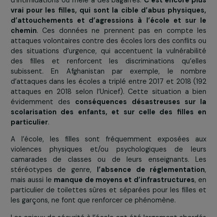
issues des familles les plus pauvres
pour les sorti
travail précoce et permettre leur autonomisation.
En savoir plus sur le projet
Obstacle n°3 : l’insécurité et les violences à l’éc
et sur le chemin
Selon un rapport de l’Unicef publié en septembre 201
l’échelle mondiale la moitié des élèves âgés de 13 à 15 
soit environ 150 millions d’enfants, rapportent qu’ils
été victimes de violences entre pairs à l’école ou à
abords, et un écolier sur trois dit qu’il a été la c
d’intimidations ou mêlé à des bagarres.
C’est encore 
vrai pour les filles, qui sont la cible d’abus physiq
d’attouchements et d’agressions à l’école et sur