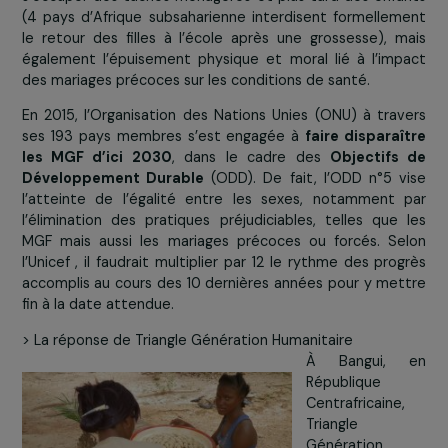
18 ans. Dans beaucoup de pays, et en particulier 
ceux à faibles revenus, nombre de jeunes filles s
retirées de l’école par leur famille dès la pubert
mariées
. Elles sont dès lors confrontées à des obsta
qui impactent directement leur scolarité : normes soci
et coutumes qui les obligent à rester chez elles 
s’occuper des tâches ménagères et plus tard des enf
(4 pays d’Afrique subsaharienne interdisent formelle
le retour des filles à l’école après une grossesse), 
également l’épuisement physique et moral lié à l’im
des mariages précoces sur les conditions de santé.
En 2015, l’Organisation des Nations Unies (ONU) à tra
ses 193 pays membres s’est engagée à
faire dispara
les MGF d’ici 2030
, dans le cadre des
Objectifs
Développement Durable
(ODD). De fait, l’ODD n°5 
l’atteinte de l’égalité entre les sexes, notamment
l’élimination des pratiques préjudiciables, telles que
MGF mais aussi les mariages précoces ou forcés. S
l’Unicef , il faudrait multiplier par 12 le rythme des pro