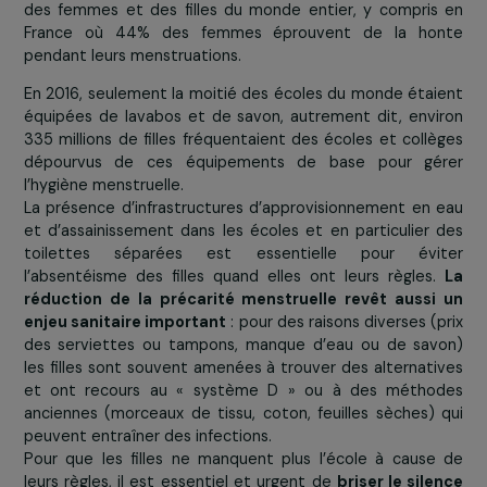
Obstacle n°4 : la précarité menstruelle et le ta
des règles
Dans 
nombreux p
du monde
règles sont 
d’être
considérées
comme 
phénomène
naturel
.
Synonymes
honte, de discriminations et de stigmatisation,
les rè
sont un tabou qui a de graves conséquences sur la
des filles
, et en particulier sur leur scolarité. Ainsi,
1 fill