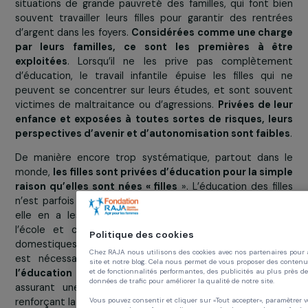
En savoir plus sur le projet
Obstacle n°2 : le travail des enfants
Le travail des enfants est en grande partie dû à 
situations de grande pauvreté des familles, qui font 
souvent travailler leurs filles pour garantir des rent
d’argent dans les foyers.
Considérées comme une cha
par leurs familles, ce sont les premières à ê
exploitées
. Lorsqu’il ne les prive pas complètem
d’éducation, le travail infantile épuise les filles qu
peuvent se concentrer sur leurs études, et sont sou
victimes de maltraitance ou d’agressions.
Privées de 
enfance et exposées à toutes sortes de risques, l