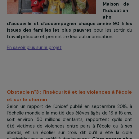
travail décent et la croissance économique) qui menti
Tout acce
l’interdiction et l’élimination des pires formes de travail
enfants, et d’ici à 2025 la fin du travail des enfants 
toutes ses formes, et l’Objectif 16 (Paix, Justic
Institutions efficaces) qui évoque la fin de la traite
enfants et de toutes les formes de violences dont ils 
victimes.
> La réponse de
Futur Au Présent
Dans la ré
de Ziguin
au Sénég
Futur 
Présen
créé 
Maison 
l’Educati
afin
d’accueillir et d’accompagner chaque année 90 fil