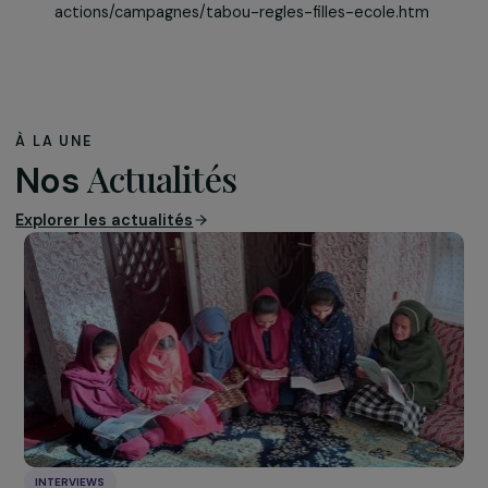
réduction de la précarité menstruelle revêt aussi
enjeu sanitaire important
: pour des raisons diverses (
des serviettes ou tampons, manque d’eau ou de sav
les filles sont souvent amenées à trouver des alternat
et ont recours au « système D » ou à des métho
anciennes (morceaux de tissu, coton, feuilles sèches)
peuvent entraîner des infections.
Pour que les filles ne manquent plus l’école à caus
leurs règles, il est essentiel et urgent de
briser le sil
et les tabous autour des règles en sensibilisant le 
grande nombre
à la santé sexuelle et reproductive, e
garantir l’accès de toutes à des installations sanita
sûres
et à une hygiène menstruelle adaptée.
>
Découvrez ou redécouvrez la campagne de CARE
France sur le tabou des règles
Sources utilisées pour la rédaction de cet article
: