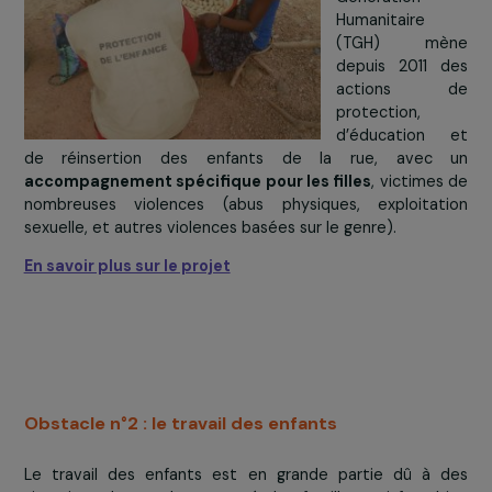
accomplis au cours des 10 dernières années pour y me
fin à la date attendue.
> La réponse de
Triangle Génération Humanitaire
À Bangui,
République
Centrafricaine
Triangle
Génération
Humanitaire
(TGH) mè
depuis 2011 
actions 
protection,
d’éducation
de réinsertion des enfants de la rue, avec
accompagnement spécifique pour les filles
, victime
nombreuses violences (abus physiques, exploitat
sexuelle, et autres violences basées sur le genre).