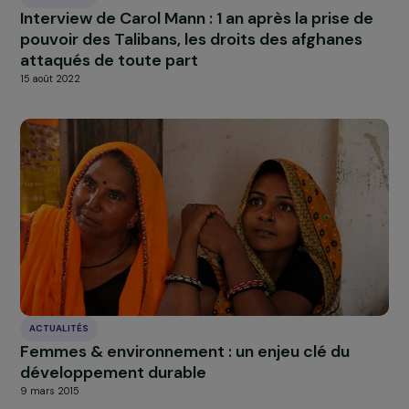
United Nations Children’s Fund, Female Genital
Mutilation/Cutting: a global concern, UNICEF, New Yo
2016.
UNESCO. Rapport mondial de suivi sur l’éducation 2
: migration, déplacement et éducation : bâtir des
ponts, pas des murs. Paris, 2018.
https://www.plan-international.fr/droits-des-
filles/pourquoi-les-filles/inegalites-barrieres-droits
des-filles
http://files.unicef.org/publications/files/Progres
https://www.carefrance.org/care-
actions/campagnes/tabou-regles-filles-ecole.htm
À LA UNE
Actualités
Nos