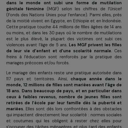
qu’elles soient sexuelles, sexistes, physiques ou morales
qui ont des
répercussions directes et néfastes sur 
éducation
.
Aujourd’hui,
près de 200 millions de filles et de fe
dans le monde ont subi une forme de mutilat
génitale féminine
(MGF) selon les chiffres de l’Un
(Fonds des Nations Unies pour l’enfance). Parmi elles, 
de la moitié vivent en Egypte, en Ethiopie et en Indoné
Cette pratique touche 44 millions de filles âgées de 14
ou moins, et dans les 30 pays où le nombre de mutilat
est le plus élevé, la plupart des victimes ont subi
violences avant l’âge de 5 ans.
Les MGF privent les fi
de leur vie d’enfant et d’une scolarité normale
.
freins à l’éducation sont renforcés par la pratique
mariages précoces et/ou forcés.
Le mariage des enfants reste une pratique autorisée 
117 pays et territoires. Ainsi,
chaque année dans
monde, 12 millions de filles sont mariées avant l’âg