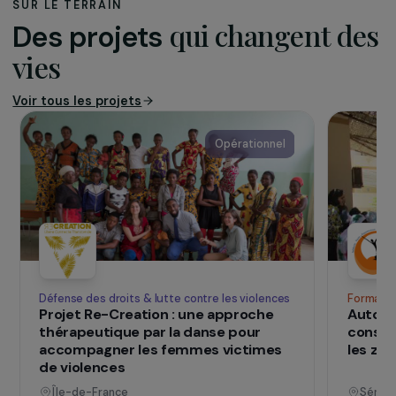
Le Filon
, association créée en 2016 dans l’ouest
parisien, offre un accueil de jour aux femmes en
situation de précarité, rupture d’hébergement
ou troubles psychologiques. Le Filon compte 4
salariées et 40 bénévoles. Elle offre un
accompagnement global incluant hébergement
temporaire, suivi psychologique et médical,
ateliers de formation et activités de
resocialisation.
SUR LE TERRAIN
qui changent d
Des projets
vies
Voir tous les projets