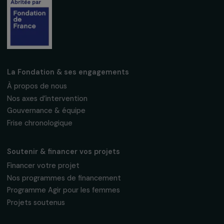
Suivez-nous
Fondation RAJA–Danièle Marcovici
16, rue de l’étang, Paris Nord 2
95 977 Roissy CDG Cedex
fondation@raja.fr