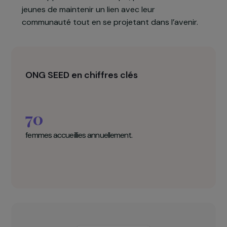
comme levier économique et sociétal pour
augmenter les revenus des femmes, renforcer
leur place dans leur communauté et replacer
l’égalité de genre au cœur des préoccupations
de ces quartiers. La culture communautaire au
Mali constitue une opportunité de
développement économique, permettant aux
jeunes de maintenir un lien avec leur
communauté tout en se projetant dans l’avenir.
ONG SEED en chiffres clés