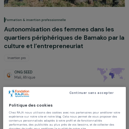
Formation & insertion professionnelle
Autonomisation des femmes dans les
quartiers périphériques de Bamako par
culture et l’entrepreneuriat
Insertion pro
ONG SEED
Mali,
Afrique
Projet soutenu en 2024 et 2025 : Agir pour les femmes
Continuer sans accepter