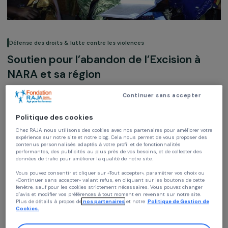
Défense des droits & lutte contre les violences
Soutien pour l’abandon de l’Excision à
NARA et sa région
Continuer sans accepter
Comité de Jumelage QUIMPERLE-NARA
Mali,
Afrique
Politique des cookies
Chez RAJA nous utilisons des cookies avec nos partenaires pour améliorer vo
Soutenu en 2010
expérience sur notre site et notre blog. Cela nous permet de vous proposer de
contenus personnalisés adaptés à votre profil et de fonctionnalités
performantes, des publicités au plus près de vos besoins, et de collecter des
données de trafic pour améliorer la qualité de notre site.
Vous pouvez consentir et cliquer sur «Tout accepter», paramètrer vos choix ou
«Continuer sans accepter» valant refus, en cliquant sur les boutons de cette