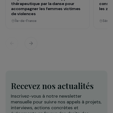
Opérationnel
Défense des droits & lutte contre les violences
F
Projet Re-Creation : une approche
A
thérapeutique par la danse pour
c
accompagner les femmes victimes
l
de violences
Île-de-France