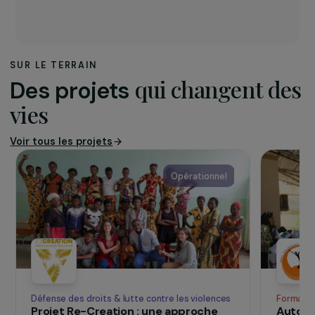
commune de Quimperlé et celle de Nara au Mali.
Toutes les actions qu’il organise depuis dix ans
sont le résultat d’une demande de leurs
partenaires Narois. Il espère favoriser le
développement des relations sociales et
économiques, assurer la paix et améliorer la vie
quotidienne des citoyens.
quimperlenara.blog4ever.com
SUR LE TERRAIN
qui changent d
Des projets
vies
Voir tous les projets