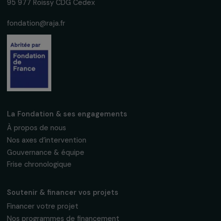
Suivez-nous
Fondation RAJA–Danièle Marcovici
16, rue de l’étang, Paris Nord 2
95 977 Roissy CDG Cedex
fondation@raja.fr