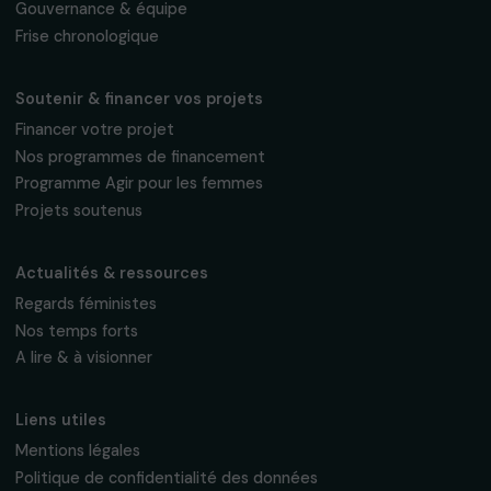
Fondation RAJA–Danièle Marcovici
16, rue de l’étang, Paris Nord 2
95 977 Roissy CDG Cedex
fondation@raja.fr
La Fondation & ses engagements
À propos de nous
Nos axes d’intervention