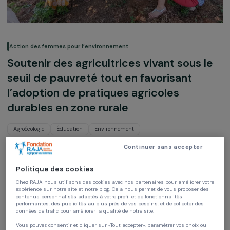
Action des femmes pour l’environnement
Soutenir des agricultrices vivant sous 
seuil de pauvreté tout en favorisant
l’adoption de pratiques agricoles
durables en zone rurale
Agroécologie
Éducation
Environnement
Continuer sans accepter
Objectif France-Inde
Inde,
Asie
Politique des cookies
Chez RAJA nous utilisons des cookies avec nos partenaires pour améliorer vo