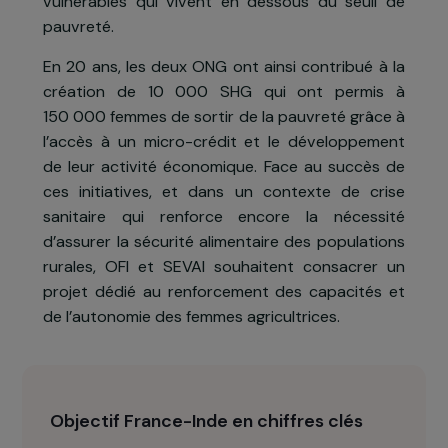
gère des micro-crédits subventionnés par l
gouvernement, l’association
Objectif France
Inde
(OFI) soutient la création de groupe
d’entraide (SHG : Self Help Groups, et JLG : Join
Liability Groups) pour les femmes les plu
vulnérables qui vivent en dessous du seuil d
pauvreté.
En 20 ans, les deux ONG ont ainsi contribué à l
création de 10 000 SHG qui ont permis 
150 000 femmes de sortir de la pauvreté grâce 
l’accès à un micro-crédit et le développemen
de leur activité économique. Face au succès d
ces initiatives, et dans un contexte de cris
sanitaire qui renforce encore la nécessit
d’assurer la sécurité alimentaire des population
rurales, OFI et SEVAI souhaitent consacrer u