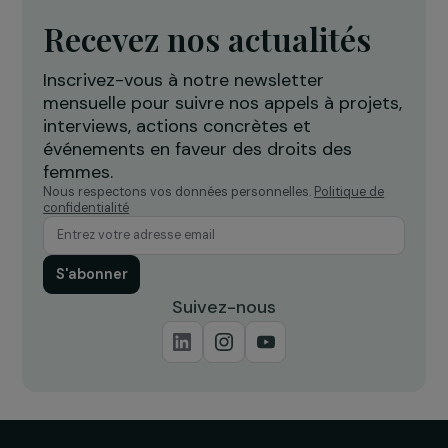
Projet Re-Creation : une approche
A
thérapeutique par la danse pour
c
accompagner les femmes victimes
l
de violences
Île-de-France
Recevez nos actualités
Inscrivez-vous à notre newsletter