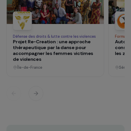
SUR LE TERRAIN
qui changent d
Des projets
vies
Voir tous les projets
Opérationnel
Défense des droits & lutte contre les violences
F