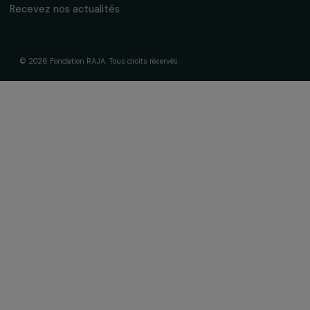
Gouvernance & équipe
Frise chronologique
Soutenir & financer vos projets
Financer votre projet
Nos programmes de financement
Programme Agir pour les femmes
Projets soutenus
Actualités & ressources
Regards féministes
Nos temps forts
A lire & à visionner
Liens utiles