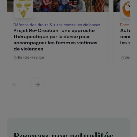
SUR LE TERRAIN
qui changent d
Des projets
vies
Voir tous les projets
Opérationnel
Défense des droits & lutte contre les violences
F
Projet Re-Creation : une approche
A
thérapeutique par la danse pour
c