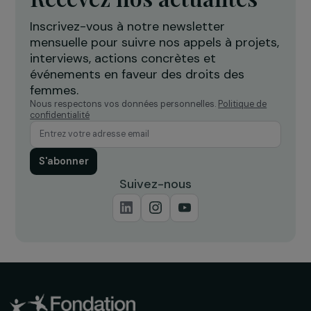
accompagner les femmes victimes
l
de violences
Île-de-France
Recevez nos actualités
Inscrivez-vous à notre newsletter
mensuelle pour suivre nos appels à projets,
interviews, actions concrètes et