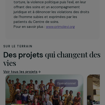
Créée en 1995, l’Association Primo Levi est née
de la volonté de cinq associations au service de
la même cause :
Action
des chrétiens pour
l’abolition de la torture
(ACAT), Amnesty
international section
française (AISF), Juristes
sans frontières (JSF),
Médecins du monde (MDM), Trêve. Son rôle
consiste à soutenir les personnes qui ont subi la
torture, la violence politique puis l’exil, en leur
offrant des soins et un accompagnement
juridique et à dénoncer les violations des droits
de l’homme subies et exprimées par les
patients du Centre de soins.
Pour en savoir plus :
www.primolevi.org