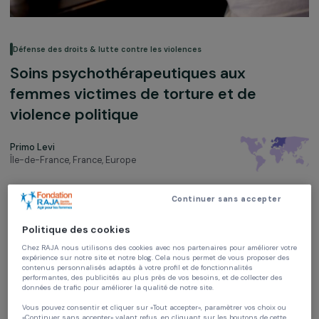
Défense des droits & lutte contre les violences
Soins psychothérapeutiques aux
femmes victimes de torture et de
violence politique
Primo Levi
Île-de-France, France,
Europe
Soutenu en 2011
Continuer sans accepter
Politique des cookies
Chez RAJA nous utilisons des cookies avec nos partenaires pour améliorer vo