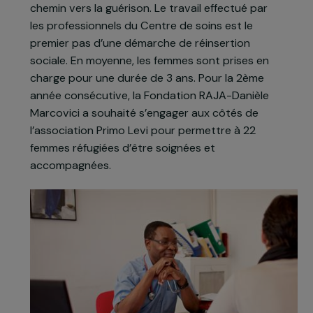
plus confiance en l’Homme. Tandis que les
structures publiques proposant des soins
gratuits sont saturées, l’association accueille ces
femmes pour des consultations psycho-
thérapeutiques et mène, à leurs côtés, un long
chemin vers la guérison. Le travail effectué par
les professionnels du Centre de soins est le
premier pas d’une démarche de réinsertion
sociale. En moyenne, les femmes sont prises en
charge pour une durée de 3 ans. Pour la 2ème
année consécutive, la Fondation RAJA-Danièle
Marcovici a souhaité s’engager aux côtés de
l’association Primo Levi pour permettre à 22
femmes réfugiées d’être soignées et
accompagnées.