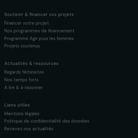
Fondation RAJA–Danièle Marcovici
16, rue de l’étang, Paris Nord 2
95 977 Roissy CDG Cedex
fondation@raja.fr
La Fondation & ses engagements
À propos de nous
Nos axes d’intervention
Gouvernance & équipe
Frise chronologique