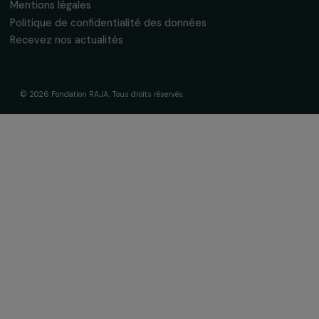
Soutenir & financer vos projets
Financer votre projet
Nos programmes de financement
Programme Agir pour les femmes
Projets soutenus
Actualités & ressources
Regards féministes
Nos temps forts
A lire & à visionner
Liens utiles
Mentions légales
Politique de confidentialité des données