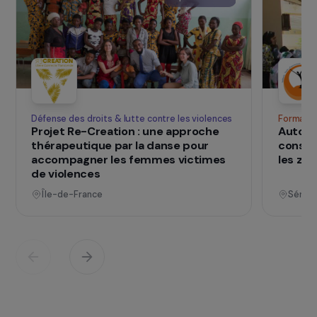
SUR LE TERRAIN
qui changent d
Des projets
vies
Voir tous les projets
Opérationnel
Défense des droits & lutte contre les violences
F
Projet Re-Creation : une approche
A
thérapeutique par la danse pour
c