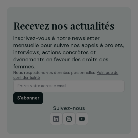
accompagner les femmes victimes
l
de violences
Île-de-France
Recevez nos actualités
Inscrivez-vous à notre newsletter
mensuelle pour suivre nos appels à projets,
interviews, actions concrètes et