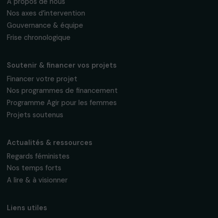
Fondation RAJA–Danièle Marcovici
16, rue de l’étang, Paris Nord 2
95 977 Roissy CDG Cedex
fondation@raja.fr
La Fondation & ses engagements
À propos de nous
Nos axes d’intervention
Gouvernance & équipe
Frise chronologique