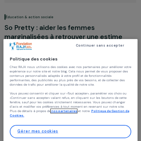
Éducation & action sociale
So Pretty : aider les femmes
marginalisées à retrouver une estime
d’elles-mêmes
Continuer sans accepter
Politique des cookies
AIEM
Grand Est, France,
Europe
Chez RAJA nous utilisons des cookies avec nos partenaires pour améliorer vo
expérience sur notre site et notre blog. Cela nous permet de vous proposer de
contenus personnalisés adaptés à votre profil et de fonctionnalités
performantes, des publicités au plus près de vos besoins, et de collecter des
Soutenu en 2009
données de trafic pour améliorer la qualité de notre site.
Vous pouvez consentir et cliquer sur «Tout accepter», paramètrer vos choix ou
«Continuer sans accepter» valant refus, en cliquant sur les boutons de cette
fenêtre, sauf pour les cookies strictement nécessaires. Vous pouvez changer
d’avis et modifier vos préférences à tout moment en revenant sur notre site.
Plus de détails à propos de
nos partenaires
et notre
Politique de Gestion 