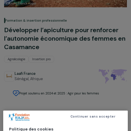
Formation & insertion professionnelle
Développer l’apiculture pour renforce
l’autonomie économique des femmes
Casamance
Agroécologie
Insertion pro
Laafi France
Sénégal,
Afrique
Projet soutenu en 2024 et 2025 : Agir pour les femmes