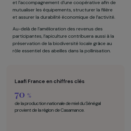
accompagnées tout au long du projet afin de
consolider leurs compétences et résoudre les
éventuelles difficultés. Parallèlement, une
miellerie sera construite pour permettre la
transformation, la mise en pot et le stockage du
miel avant sa commercialisation sur les marchés
locaux. Le projet prévoit également la création
et l’accompagnement d’une coopérative afin de
mutualiser les équipements, structurer la filière
et assurer la durabilité économique de l’activité.
Au-delà de l’amélioration des revenus des
participantes, l’apiculture contribuera aussi à la
préservation de la biodiversité locale grâce au
rôle essentiel des abeilles dans la pollinisation.