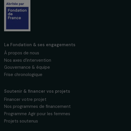
S'abonner
Suivez-nous
Fondation RAJA–Danièle Marcovici
16, rue de l’étang, Paris Nord 2
95 977 Roissy CDG Cedex