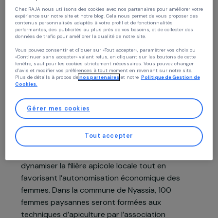
Continuer sans accepter
Politique des cookies
Présentation du projet
Chez RAJA nous utilisons des cookies avec nos partenaires pour améliorer vo
expérience sur notre site et notre blog. Cela nous permet de vous proposer de
contenus personnalisés adaptés à votre profil et de fonctionnalités
performantes, des publicités au plus près de vos besoins, et de collecter des
Au Sénégal, 70 % de la production nationale de
données de trafic pour améliorer la qualité de notre site.
miel provient de la région de Casamance, où le
Vous pouvez consentir et cliquer sur «Tout accepter», paramètrer vos choix ou
«Continuer sans accepter» valant refus, en cliquant sur les boutons de cette
climat tropical et la biodiversité des mangroves
fenêtre, sauf pour les cookies strictement nécessaires. Vous pouvez changer
d’avis et modifier vos préférences à tout moment en revenant sur notre site.
offrent des conditions particulièrement
Plus de détails à propos de
nos partenaires
et notre
Politique de Gestion 
favorables à l’apiculture. Malgré ce potentiel,
Cookies.
cette activité reste largement traditionnelle et
Gérer mes cookies
peu structurée, avec des techniques de
production peu développées et des revenus
encore limités pour les populations rurales.
Tout accepter