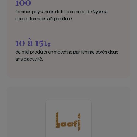
Laafi France en chiffres clés
70
%
de la production nationale de miel du Sénégal
provient de la région de Casamance.
100
femmes paysannes de la commune de Nyassia
seront formées à l’apiculture.
10 à 15
kg
de miel produits en moyenne par femme après deux