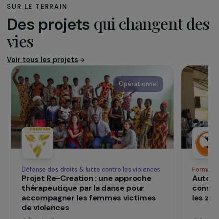
(Burkina Faso) un espace dédié à l’éducation et
au développement local comprenant une école,
une bibliothèque, un atelier de menuiserie et un
jardin en permaculture, qui emploie une
trentaine de salarié·es locaux. LAAFI dispose d’un
budget d’environ 96 950 € et s’appuie sur une
salariée en France ainsi qu’une cinquantaine de
bénévoles. Au Sénégal, elle collabore avec
l’association APISEN, spécialisée dans la
formation en apiculture, afin de structurer et
développer durablement la filière apicole en
Casamance.
SUR LE TERRAIN
qui changent d
Des projets
vies