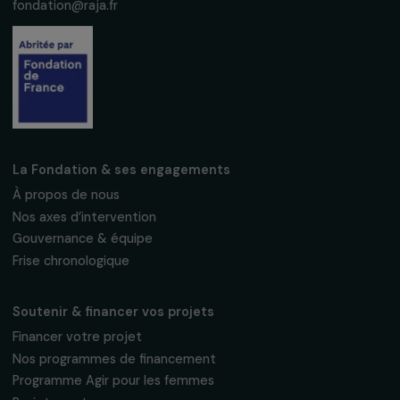
S'abonner
Suivez-nous
Fondation RAJA–Danièle Marcovici
16, rue de l’étang, Paris Nord 2
95 977 Roissy CDG Cedex