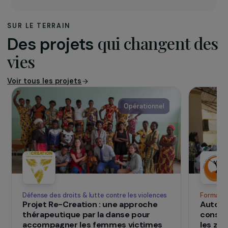
reforestation de l’Amazonie et l’amélioration
des conditions de vie des populations
autochtones, en particulier par l’agroforesterie.
La Fundacion Ishpingo (FI), branche locale
équatorienne créée en 2006, mène des projets
de terrain dans la province de Napo. Forte de
son ancrage local, d’un partenariat avec le
Ministère équatorien de l’Environnement et de
l’IEPS, FI a déjà permis la plantation de plus de
600 000 arbres et formé 500 personnes, avec
un impact durable sur les pratiques agricoles et
la résilience des communautés.
SUR LE TERRAIN
qui changent d
Des projets
vies