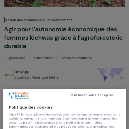
Action des femmes pour l’environnement
Agir pour l’autonomie économique de
femmes kichwas grâce à l’agroforeste
durable
Agroécologie
Environnement
Femmes autochtones
Ishpingo
Equateur,
Amérique latine
Projet soutenu en 2025 : Femmes & Environnement
Continuer sans accepter