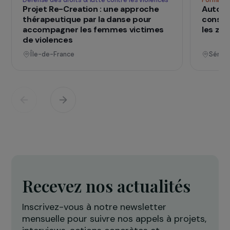
vies
Voir tous les projets
Opérationnel
Défense des droits & lutte contre les violences
F
Projet Re-Creation : une approche
A
thérapeutique par la danse pour
c
accompagner les femmes victimes
l
de violences
Île-de-France