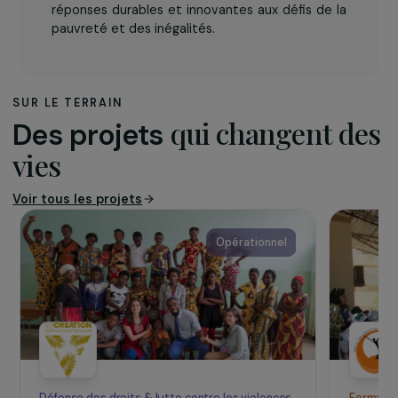
L’association
Créé en 1976, le
Groupe de Recherche et
d’Echange Technologique (GRET)
est une ONG
internationale de développement qui œuvre
dans 30 pays avec pour objectif d’apporter des
réponses durables et innovantes aux défis de la
pauvreté et des inégalités.
SUR LE TERRAIN
qui changent d
Des projets