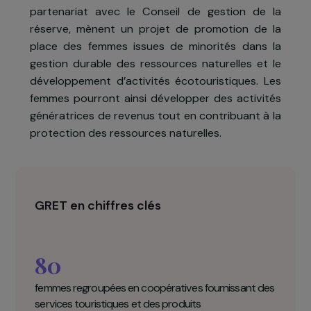
de la main d’œuvre agricole, ne sont que trè
rarement propriétaires des terres qu’elle
cultivent et n’ont que très peu accès 
l’éducation et à l’emploi.
Afin de répondre à cette situation, le
Gret
, e
partenariat avec le Conseil de gestion de l
réserve, mènent un projet de promotion de l
place des femmes issues de minorités dans l
gestion durable des ressources naturelles et l
développement d’activités écotouristiques. Le
femmes pourront ainsi développer des activité
génératrices de revenus tout en contribuant à l
protection des ressources naturelles.