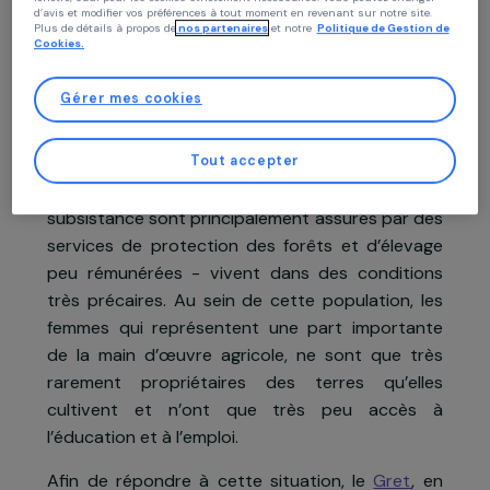
contenus personnalisés adaptés à votre profil et de fonctionnalités
Projet soutenu en 2021 : Femmes & Environnement
performantes, des publicités au plus près de vos besoins, et de collecter des
données de trafic pour améliorer la qualité de notre site.
Vous pouvez consentir et cliquer sur «Tout accepter», paramètrer vos choix ou
«Continuer sans accepter» valant refus, en cliquant sur les boutons de cette
fenêtre, sauf pour les cookies strictement nécessaires. Vous pouvez changer
d’avis et modifier vos préférences à tout moment en revenant sur notre site.
Plus de détails à propos de
nos partenaires
et notre
Politique de Gestion 
Cookies.
Présentation du projet
Gérer mes cookies
Au Nord du Vietnam, dans la réserve naturelle d
Tout accepter
Pu Luong (17 hectares de forêts), les minorité
ethniques Thaï et Muong - dont les moyens d
subsistance sont principalement assurés par de
services de protection des forêts et d’élevag
peu rémunérées - vivent dans des condition
très précaires. Au sein de cette population, le
femmes qui représentent une part important