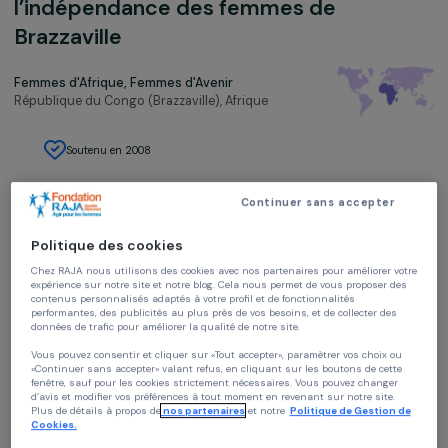
Projet de micro-crédits pour favorise
l’indépendance des femmes de
Brazzaville
Femmes d'Afrique, Femmes d'Avenir
République du Congo (Brazzaville),
Afrique
Soutenu en 2008
Continuer sans accepter
Politique des cookies
Chez RAJA nous utilisons des cookies avec nos partenaires pour améliorer vo
Présentation du projet
expérience sur notre site et notre blog. Cela nous permet de vous proposer de
contenus personnalisés adaptés à votre profil et de fonctionnalités
performantes, des publicités au plus près de vos besoins, et de collecter des
Le projet
données de trafic pour améliorer la qualité de notre site.
Vous pouvez consentir et cliquer sur «Tout accepter», paramètrer vos choix ou
Sur les marchés de Brazzaville, beaucoup de