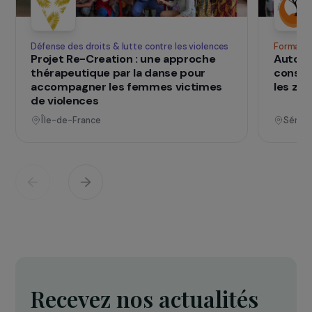
vies
Voir tous les projets
Opérationnel
Défense des droits & lutte contre les violences
F
Projet Re-Creation : une approche
A
thérapeutique par la danse pour
c
accompagner les femmes victimes
l
de violences
Île-de-France