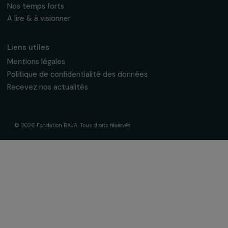
La Fondation & ses engagements
À propos de nous
Nos axes d’intervention
Gouvernance & équipe
Frise chronologique
Soutenir & financer vos projets
Financer votre projet
Nos programmes de financement
Programme Agir pour les femmes
Projets soutenus