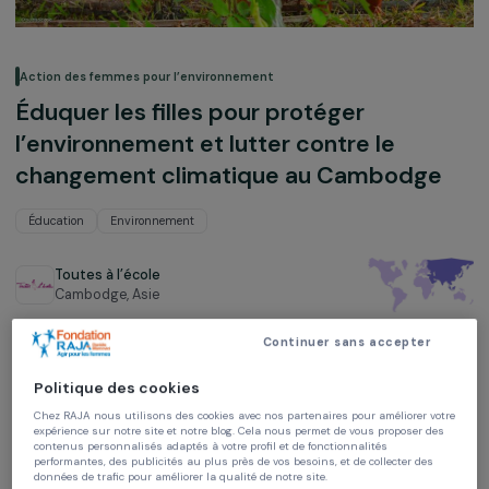
Action des femmes pour l’environnement
Éduquer les filles pour protéger
l’environnement et lutter contre le
changement climatique au Cambodg
Éducation
Environnement
Toutes à l’école
Cambodge,
Asie
Continuer sans accepter
Projet soutenu en 2023 : Agir pour les femmes
Politique des cookies