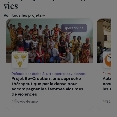
mise en place et au développement, dans les
pays les plus démunis, de toutes actions
d’éducation, de scolarisation et de formation
nécessaires à l’insertion et à la promotion
sociale de petites et jeunes filles ainsi que
toutes actions de soutien à destination de leurs
familles en difficulté.
SUR LE TERRAIN
qui changent d
Des projets
vies
Voir tous les projets
Opérationnel