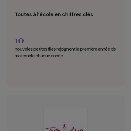
long terme. Le programme offre des solutions
pratiques aux jeunes filles et à leur communauté
pour contribuer à la préservation de
l’environnement et à l’adaptation au
réchauffement climatique.
Toutes à l’école en chiffres clés
10
nouvelles petites filles rejoignent la première année de
maternelle chaque année.