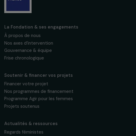
Fondation RAJA–Danièle Marcovici
16, rue de l’étang, Paris Nord 2
95 977 Roissy CDG Cedex
fondation@raja.fr