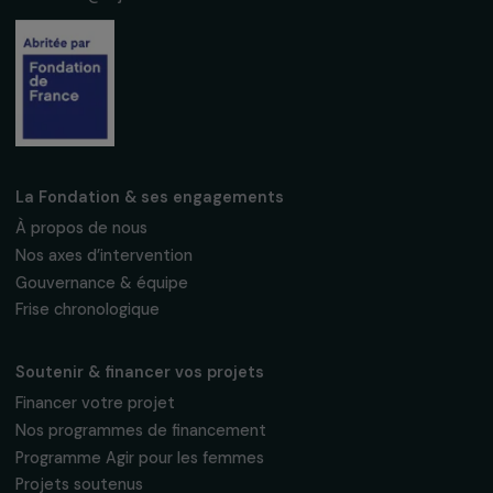
Suivez-nous
Fondation RAJA–Danièle Marcovici
16, rue de l’étang, Paris Nord 2
95 977 Roissy CDG Cedex
fondation@raja.fr