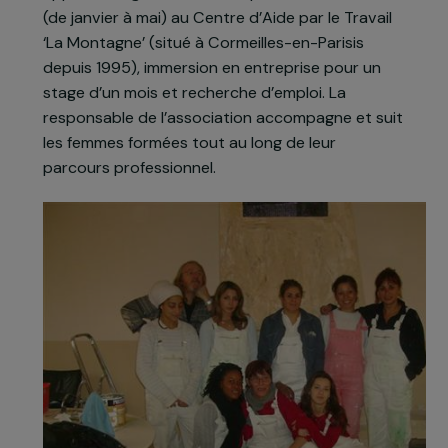
chaque année depuis 1995, huit femmes aux
métiers du bâtiment. D’une durée de 9 mois, la
formation se compose de 4 phases :
recrutement de 8 femmes sans qualification
professionnelle ou sans contrat de travail,
apprentissage du métier de peintre en bâtiment
(de janvier à mai) au Centre d’Aide par le Travail
‘La Montagne’ (situé à Cormeilles-en-Parisis
depuis 1995), immersion en entreprise pour un
stage d’un mois et recherche d’emploi. La
responsable de l’association accompagne et suit
les femmes formées tout au long de leur
parcours professionnel.