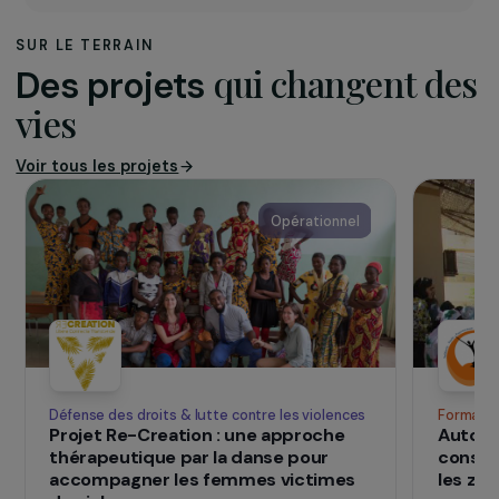
réaliser avec les
habitants de la cité des
projets intéressant leur
vie quotidienne », Habiter
au quotidien mène
depuis 1995 un programme de formation
professionnelle pour les femmes aux métiers de
bâtiment.
www.habiter-au-quotidien.fr
SUR LE TERRAIN
qui changent d
Des projets
vies
Voir tous les projets