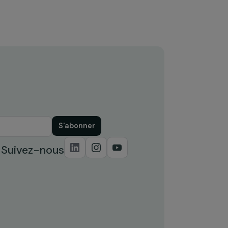
femmes grâce à des solutions
me
durables d’hygiène menstruelle au
uk
Burkina Faso
Burkina Faso
P