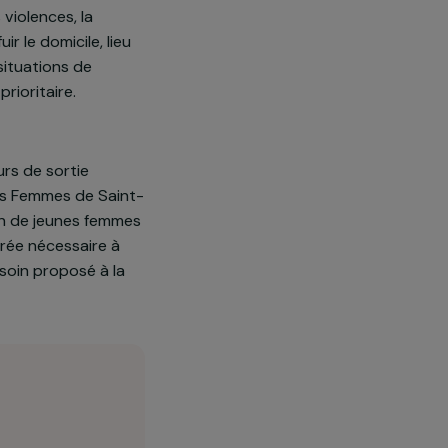
sus complexe qui nécessite une
e sortie des violences, la
 peuvent fuir le domicile, lieu
xposées aux situations de
lnérable et prioritaire.
r d’un parcours de sortie
e la Maison des Femmes de Saint-
re à disposition de jeunes femmes
t toute la durée nécessaire à
parcours de soin proposé à la