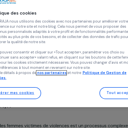
Continue
Violences
Politique des cookies
La Maison d
Île-de-Franc
Chez RAJA nous utilisons des cookies avec nos partenaires pour 
expérience sur notre site et notre blog. Cela nous permet de vou
contenus personnalisés adaptés à votre profil et de fonctionnali
publicités au plus près de vos besoins, et de collecter des donnée
améliorer la qualité de notre site.
Vous pouvez consentir et cliquer sur «Tout accepter», paramètrer
«Continuer sans accepter» valant refus, en cliquant sur les bouton
sauf pour les cookies strictement nécessaires. Vous pouvez chang
Projet soutenu en 2022, 2023 et 2024 : Agir pour les fem
vos préférences à tout moment en revenant sur notre site.
Plus de détails à propos de
nos partenaires
et notre
Politique 
Cookies.
Gérer mes cookies