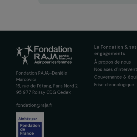
Recevez n
actualités
Inscrivez-vous à notre n
pour suivre nos appels à 
actions concrètes et év
des droits des femmes.
Nous respectons vos données per
confidentialité