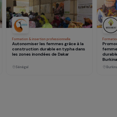
qui
 vies
nnel
Opérationnel
ences
Formation & insertion professionnelle
he
Autonomiser les femmes grâce à la