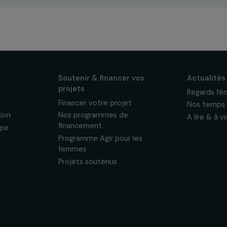
os
ewsletter mensuelle
projets, interviews,
énements en faveur
sonnelles.
Politique de