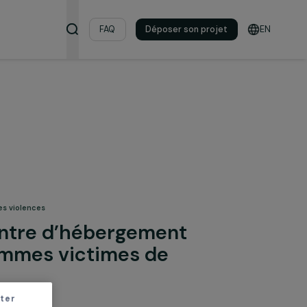
s & ressources
FAQ
Déposer son pro
& lutte contre les violences
ier : centre d’hébergement
unes femmes victimes de
es