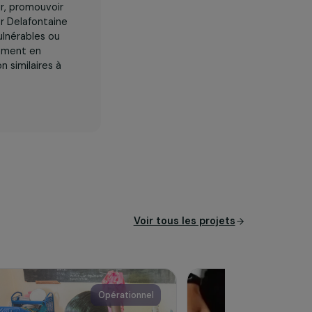
et de soutenir, promouvoir
tre hospitalier Delafontaine
aux femmes vulnérables ou
r le développement en
lités d’action similaires à