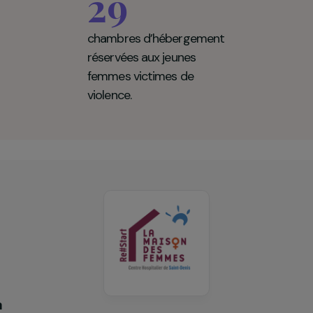
son des Femmes de Saint Denis en chiff
29
chambres d’hébergement
réservées aux jeunes
femmes victimes de
violence.