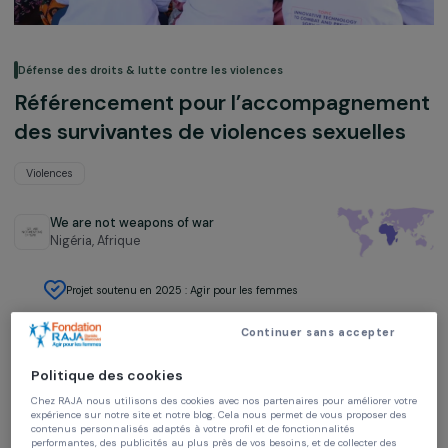
Défense des droits & lutte contre les violences
Référencement pour l’accompagnem
des survivantes de violences sexuelle
Violences
We are not weapons of war
Nigéria,
Afrique
Projet soutenu en 2025 : Agir pour les femmes
Continuer sans accepter