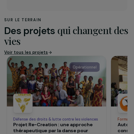
leurs droits. WWoW est notamment à l’origine
de BackUp, un dispositif de signalement et de
documentation utilisé dans plusieurs pays. Au
Nigéria, l’association collabore étroitement avec
Grassroots Researchers Association (GRA), qui
assure l’ancrage communautaire, l’opérationnel
et la mise en œuvre des activités. Forte d’une
expertise reconnue et d’une stratégie de long
terme, WWoW prévoit d’étendre son modèle,
d’ouvrir un second safe space et de consolider
l’intégration de ses pratiques dans les politiques
publiques locales.
SUR LE TERRAIN
qui changent d
Des projets