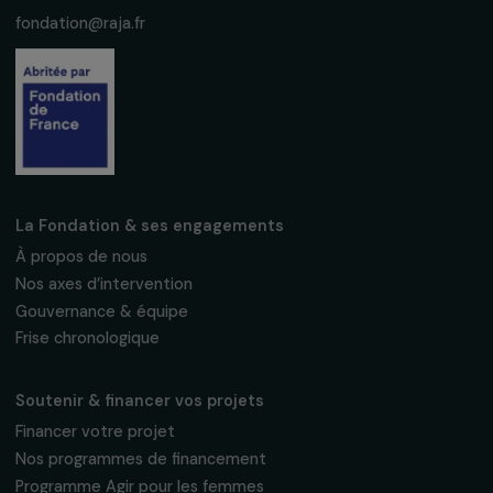
S'abonner
Suivez-nous
Fondation RAJA–Danièle Marcovici
16, rue de l’étang, Paris Nord 2
95 977 Roissy CDG Cedex