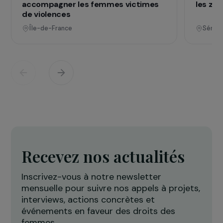
vies
Voir tous les projets
Opérationnel
Défense des droits & lutte contre les violences
F
Projet Re-Creation : une approche
A
thérapeutique par la danse pour
c
accompagner les femmes victimes
l
de violences
Île-de-France