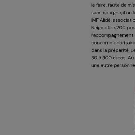
Présentatio
Le projet
Dans le bidon
le faire, faut
sans épargne,
IMF Alidé, as
Neige offre 2
l’accompagnem
concerne prio
dans la préca
30 à 300 euro
une autre pers