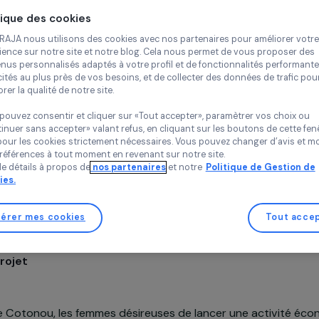
bidonvi
Continue
Don Boule de Nei
Bénin,
Afrique
Politique des cookies
Chez RAJA nous utilisons des cookies avec nos partenaires pour 
expérience sur notre site et notre blog. Cela nous permet de vou
contenus personnalisés adaptés à votre profil et de fonctionnali
publicités au plus près de vos besoins, et de collecter des donnée
améliorer la qualité de notre site.
Vous pouvez consentir et cliquer sur «Tout accepter», paramètrer
«Continuer sans accepter» valant refus, en cliquant sur les bouton
sauf pour les cookies strictement nécessaires. Vous pouvez chang
vos préférences à tout moment en revenant sur notre site.
Soutenu en 2009
Plus de détails à propos de
nos partenaires
et notre
Politique 
Cookies.
Gérer mes cookies