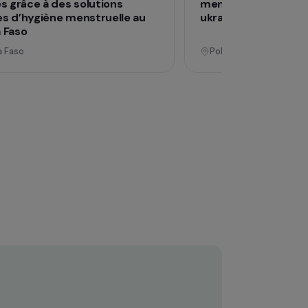
Opérationnel
Formation & insertion professionnelle
Déf
Promouvoir l’autonomisation des
Lu
femmes grâce à des solutions
me
durables d’hygiène menstruelle au
uk
Burkina Faso
Burkina Faso
P