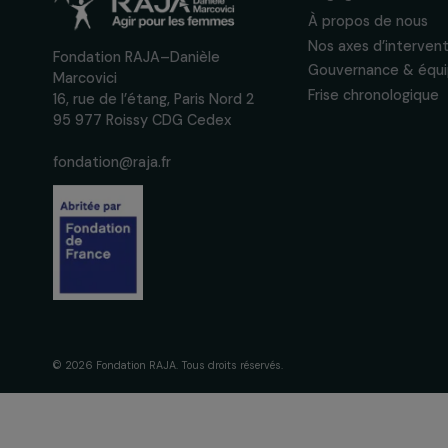
actions concrètes et év
des droits des femmes.
Nous respectons vos données per
confidentialité
La Fondation
engagement
À propos de 
Nos axes d’in
Fondation RAJA–Danièle
Gouvernance 
Marcovici