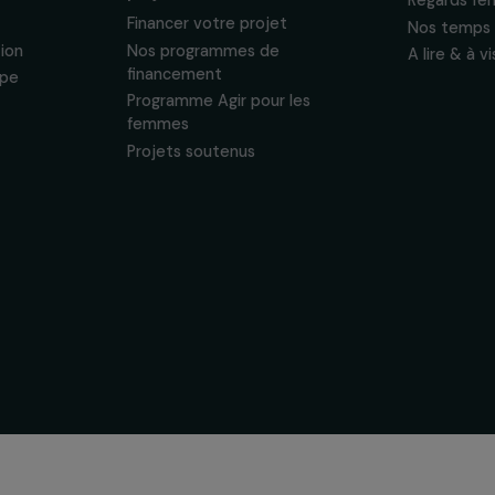
énements en faveur
sonnelles.
Politique de
 & ses
Soutenir & financer vos
s
projets
nous
Financer votre projet
tervention
Nos programmes de
financement
& équipe