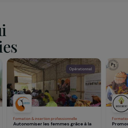
ons de développement par le biais de micro-crédits.
ouledeneige.org
qui
 vies