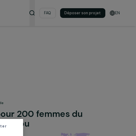
s & ressources
FAQ
Déposer son pro
on professionnelle
rédit pour 200 femmes du