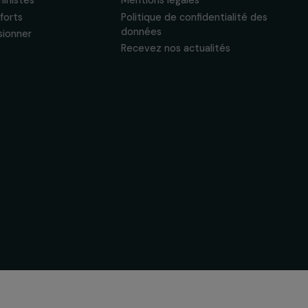
Actualités & ressources
Liens utiles
Regards féministes
Mentions légales
Nos temps forts
Politique de confide
données
A lire & à visionner
Recevez nos actual