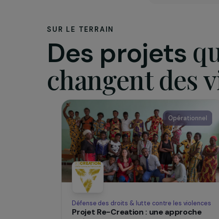
d’opérati
www.donb
SUR LE TERRAIN
Des projets
changent des