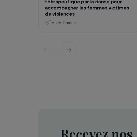
Opératio
Défense des droits & lutte contre les viol
Projet Re-Creation : une approc
thérapeutique par la danse pour
accompagner les femmes victi
de violences
Île-de-France