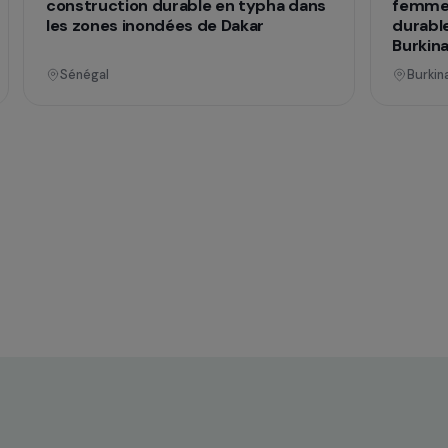
nnel
Opérationnel
ences
Formation & insertion professionnelle
he
Autonomiser les femmes grâce à la
construction durable en typha dans
mes
les zones inondées de Dakar
Sénégal