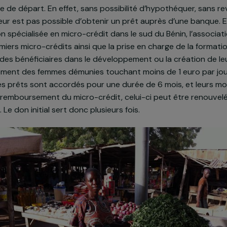
n du projet
ville de Cotonou, les femmes désireuses de lancer une
e de mise de départ. En effet, sans possibilité d’hypothé
 il ne leur est pas possible d’obtenir un prêt auprès d
sociation spécialisée en micro-crédit dans le sud du Béni
00 premiers micro-crédits ainsi que la prise en charge d
ent des bénéficiaires dans le développement ou la créa
ritairement des femmes démunies touchant moins de 1 e
rité. Les prêts sont accordés pour une durée de 6 mois
s. Au remboursement du micro-crédit, celui-ci peut êt
onne. Le don initial sert donc plusieurs fois.