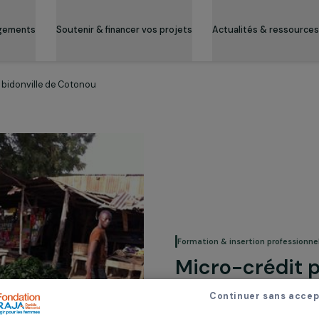
es engagements
Soutenir & financer vos projets
Actualité
mes du bidonville de Cotonou
Formation & inserti
Micro-c