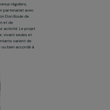
 activité économique ne peuvent
quer, sans revenus réguliers,
’une banque. En partenariat avec
n, l’association Don Boule de
e la formation et de
tion de leur activité. Le projet
uro par jour, vivant seules et
, et leurs montants varient de
re renouvelé ou bien accordé à