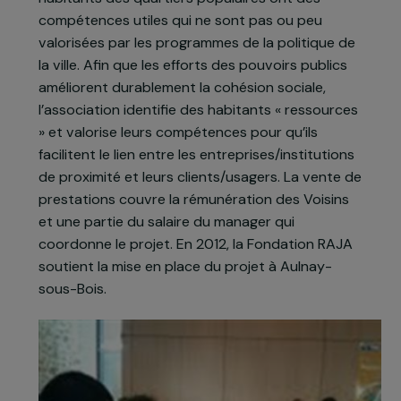
habitants eux-mêmes pour reconstruire une
relation et une confiance, et créer une
dynamique de développement dans les
quartiers. Développé à Courcouronnes en 2011 le
projet VoisinMalin part du constat que les
habitants des quartiers populaires ont des
compétences utiles qui ne sont pas ou peu
valorisées par les programmes de la politique de
la ville. Afin que les efforts des pouvoirs publics
améliorent durablement la cohésion sociale,
l’association identifie des habitants « ressources
» et valorise leurs compétences pour qu’ils
facilitent le lien entre les entreprises/institutions
de proximité et leurs clients/usagers. La vente d
prestations couvre la rémunération des Voisins
et une partie du salaire du manager qui