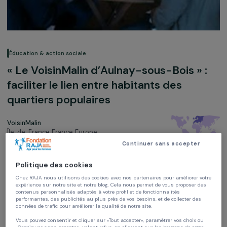
Éducation & action sociale
« Le VoisinMalin d’Aulnay-sous-Bois » 
faciliter le lien entre habitants des
quartiers populaires
VoisinMalin
Île-de-France, France,
Europe
Continuer sans accepter
Soutenu en 2012
Politique des cookies
Chez RAJA nous utilisons des cookies avec nos partenaires pour améliorer vo