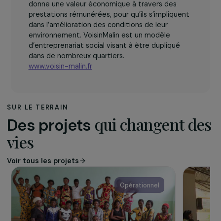
L’association
VoisinMalin est une
entreprise sociale,
créée sous forme
associative en 2010. L’association repère les
compétences d’habitants des quartiers et leur
donne une valeur économique à travers des
prestations rémunérées, pour qu’ils s’impliquent
dans l’amélioration des conditions de leur
environnement. VoisinMalin est un modèle
d’entreprenariat social visant à être dupliqué
dans de nombreux quartiers.
www.voisin-malin.fr