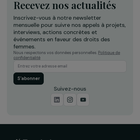
thérapeutique par la danse pour
c
accompagner les femmes victimes
l
de violences
Île-de-France
Recevez nos actualités
Inscrivez-vous à notre newsletter
mensuelle pour suivre nos appels à projets,