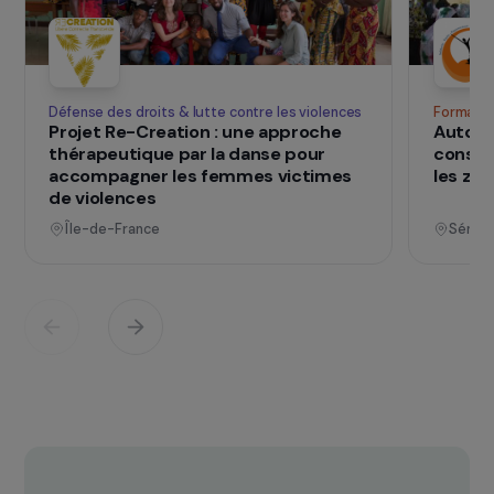
SUR LE TERRAIN
qui changent d
Des projets
vies
Voir tous les projets
Opérationnel
Défense des droits & lutte contre les violences
F
Projet Re-Creation : une approche
A