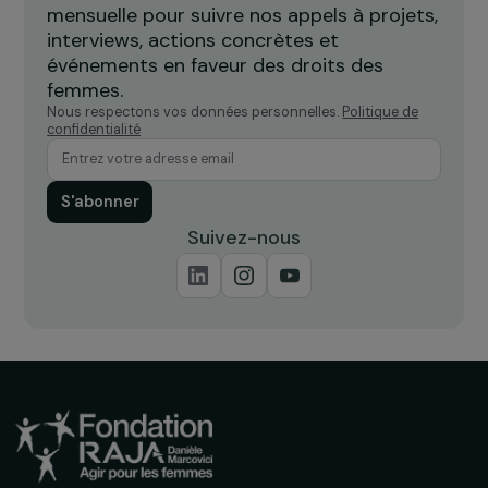
accompagner les femmes victimes
l
de violences
Île-de-France
Recevez nos actualités
Inscrivez-vous à notre newsletter
mensuelle pour suivre nos appels à projets,
interviews, actions concrètes et