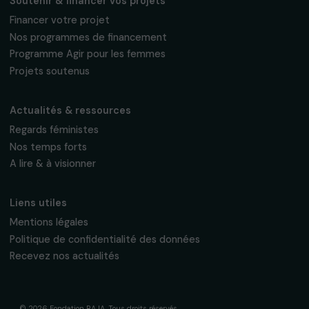
Fondation RAJA–Danièle Marcovici
16, rue de l’étang, Paris Nord 2
95 977 Roissy CDG Cedex
fondation@raja.fr
La Fondation & ses engagements
À propos de nous
Nos axes d’intervention
Gouvernance & équipe
Frise chronologique