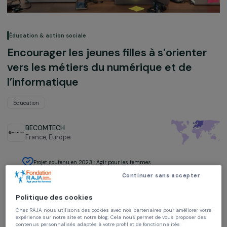
Éducation & action sociale
Encourager les jeunes filles à s’oriente
vers les métiers du numérique et de
l’informatique
Éducation
BECOMTECH
France,
Europe
Projet soutenu en 2023 : Agir pour les femmes
Continuer sans accepter