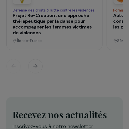
SUR LE TERRAIN
qui changent d
Des projets
vies
Voir tous les projets
Opérationnel
Défense des droits & lutte contre les violences
F
Projet Re-Creation : une approche
A
thérapeutique par la danse pour
c