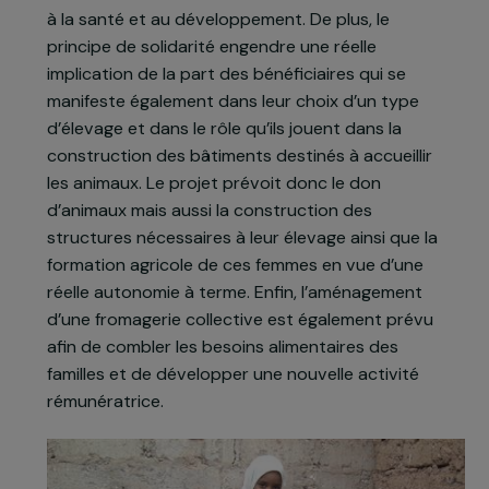
d’élevage repose sur le principe du micro-crédit
puisque les familles bénéficiaires doivent à leur
tour faire don de leurs premiers-nés à d’autres
familles, créant ainsi une chaîne de solidarité. Ce
« passage du don » permet alors de faire
bénéficier toute une communauté de cette aide
à la santé et au développement. De plus, le
principe de solidarité engendre une réelle
implication de la part des bénéficiaires qui se
manifeste également dans leur choix d’un type
d’élevage et dans le rôle qu’ils jouent dans la
construction des bâtiments destinés à accueillir
les animaux. Le projet prévoit donc le don
d’animaux mais aussi la construction des
structures nécessaires à leur élevage ainsi que la
formation agricole de ces femmes en vue d’une
réelle autonomie à terme. Enfin, l’aménagement