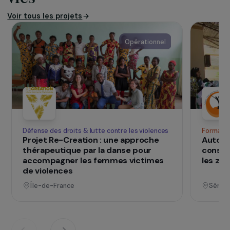
en difficulté de pratiquer l’élevage. Après avoir
débuté son action par le don de chèvres,
l’association a développé des projets autour
d’autres types d’animaux d’élevage, en fonction
des ressources et des besoins manifestés puis
repérés par les équipes locales.
SUR LE TERRAIN
qui changent d
Des projets
vies
Voir tous les projets
Opérationnel