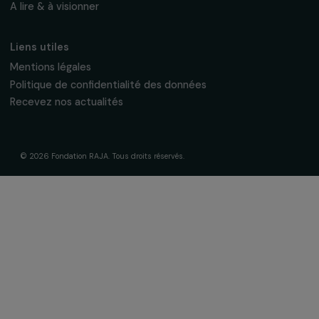
La Fondation & ses engagements
À propos de nous
Nos axes d’intervention
Gouvernance & équipe
Frise chronologique
Soutenir & financer vos projets
Financer votre projet
Nos programmes de financement
Programme Agir pour les femmes
Projets soutenus
Actualités & ressources