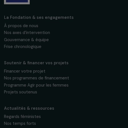
Fondation RAJA–Danièle Marcovici
16, rue de l’étang, Paris Nord 2
95 977 Roissy CDG Cedex
fondation@raja.fr