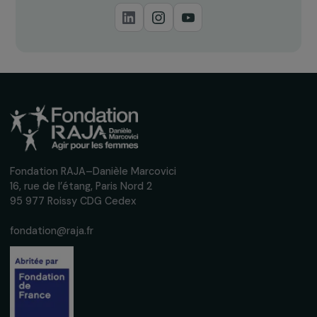
Recevez nos actualités
Inscrivez-vous à notre newsletter
mensuelle pour suivre nos appels à projets,
interviews, actions concrètes et
événements en faveur des droits des
femmes.
Nous respectons vos données personnelles.
Politique de
confidentialité
S'abonner
Suivez-nous