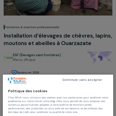
Formation & insertion professionnelle
Installation d’élevages de chèvres, lap
moutons et abeilles à Ouarzazate
ESF (Elevages sans frontières)
Maroc,
Afrique
Soutenu en 2008
Continuer sans accepter
Politique des cookies