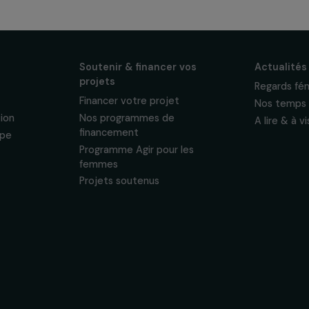
ewsletter mensuelle
projets, interviews,
énements en faveur
sonnelles.
Politique de