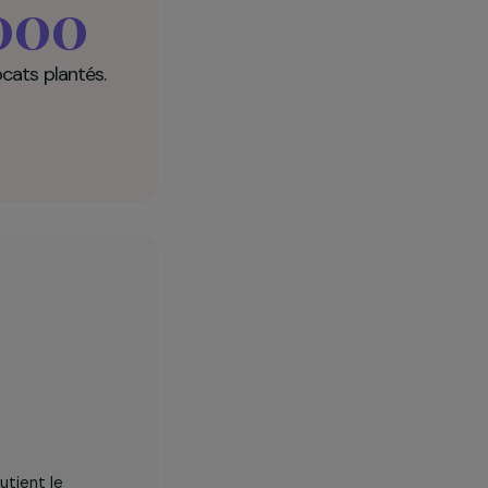
ue et Social en
10 000
plants d’avocats plantés.