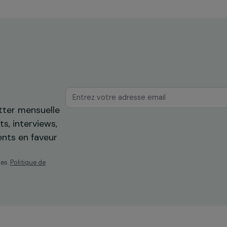
Sénégal
os