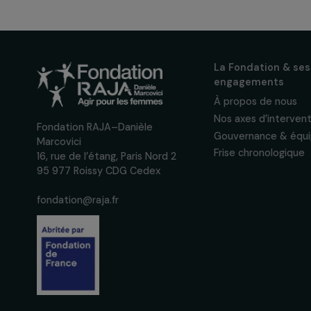
actualités
Inscrivez-vous à notre n
pour suivre nos appels à 
actions concrètes et év
des droits des femmes.
Nous respectons vos données per
confidentialité