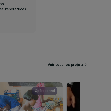
en Afrique
soutient le
 à la formation
ivités solidaires génératrices