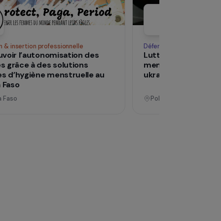
Voir tous les pro
Opérationnel
Formation & insertion professionnelle
Déf
Promouvoir l’autonomisation des
Lu
femmes grâce à des solutions
me
durables d’hygiène menstruelle au
uk
Burkina Faso