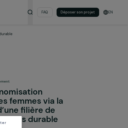
s & ressources
FAQ
Déposer son pro
tion d’avocats durable
 pour l’environnement
 l’autonomisation
que des femmes via la
ation d’une filière de