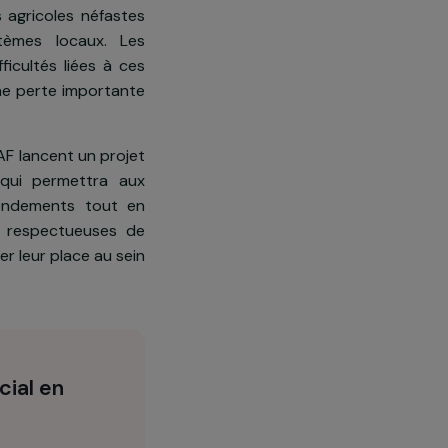
 80% de la population vit de
nes pratiques agricoles néfastes
 les écosystèmes locaux. Les
reuses difficultés liées à ces
i entraîne une perte importante
al le RECOSAF lancent un projet
ge de Bapi, qui permettra aux
nter leurs rendements tout en
ricoles plus respectueuses de
nt renforcer leur place au sein