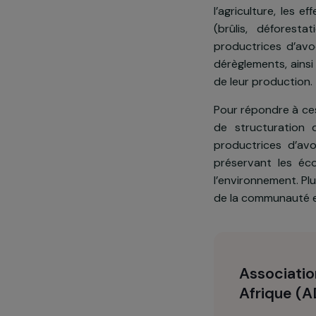
Présentatio
Dans la rég
l’agriculture
(brûlis, dé
productrices
dérèglements,
de leur produ
Pour répondre
de structura
productrices
préservant l
l’environneme
de la commun