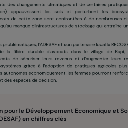
n du projet
ion de Bafoussam au Nord du Cameroun, où près de
, les effets des changements climatiques et de certai
forestation) appauvrissent les sols et perturbent
 d’avocats de cette zone sont confrontées à de nomb
 ainsi qu’au manque d’infrastructures de stockage qu
ction.
 à ces problématiques, l’ADESAF et son partenaire loc
tion de la filière durable d’avocats dans le villa
 d’avocats de sécuriser leurs revenus et d’augme
es écosystèmes grâce à l’adoption de pratiques ag
nt. Plus autonomes économiquement, les femmes pourro
auté et des espaces de décision.