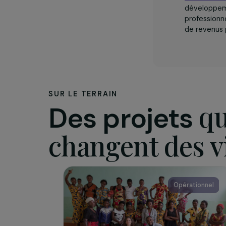
L’assoc
L’
Ass
dével
profe
de re
SUR LE TERRAIN