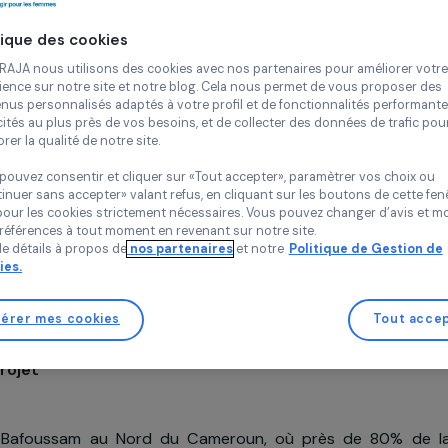
product
Continue
Agroécologie
En
Politique des cookies
Association 
Chez RAJA nous utilisons des cookies avec nos partenaires pour 
Afrique (ADE
expérience sur notre site et notre blog. Cela nous permet de vou
Cameroun,
Af
contenus personnalisés adaptés à votre profil et de fonctionnali
publicités au plus près de vos besoins, et de collecter des donnée
améliorer la qualité de notre site.
Vous pouvez consentir et cliquer sur «Tout accepter», paramètrer
«Continuer sans accepter» valant refus, en cliquant sur les bouton
sauf pour les cookies strictement nécessaires. Vous pouvez chang
vos préférences à tout moment en revenant sur notre site.
Projet soutenu en 2020 : Femmes & Environnement
Plus de détails à propos de
nos partenaires
et notre
Politique 
Cookies.
Gérer mes cookies