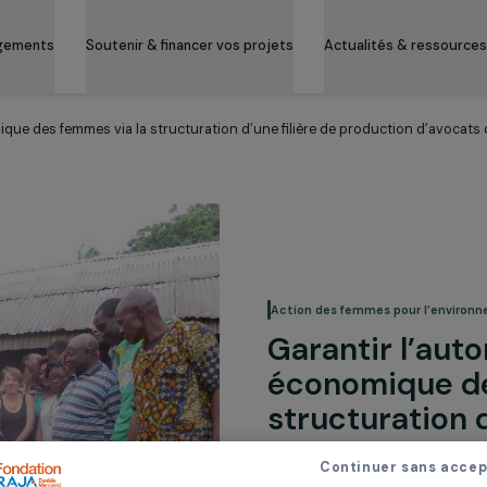
es engagements
Soutenir & financer vos projets
Actualité
économique des femmes via la structuration d’une filière de produc
Action des femmes
Garantir
économi
structur