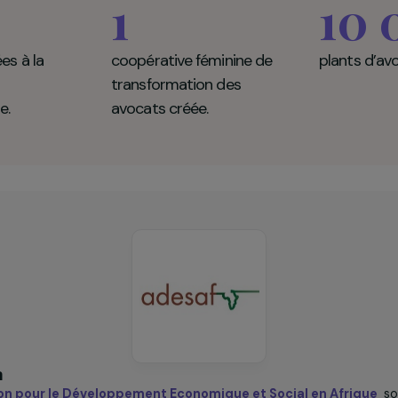
iation pour le Développement Economiq
e (ADESAF) en chiffres clés
0
1
formées à la
coopérative féminine de
ion
transformation des
logique.
avocats créée.