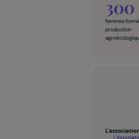
Assoc
Afriqu
30
femmes 
product
agroéco