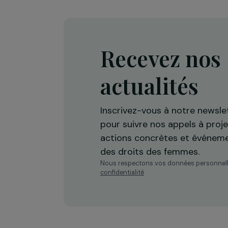
Île-de-France
Recevez n