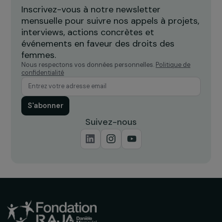
thérapeutique par la danse pour
c
accompagner les femmes victimes
l
de violences
Île-de-France
Recevez nos actualités
Inscrivez-vous à notre newsletter
mensuelle pour suivre nos appels à projets,