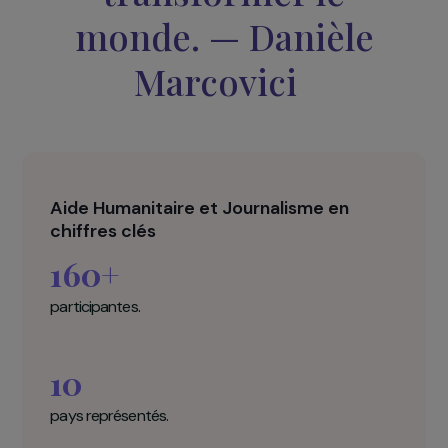
femmes qui, par leur
combats et leurs voix
participent à
transformer le
monde.
—
Danièle
Marcovici
Aide Humanitaire et Journalisme en