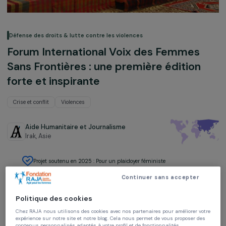
Défense des droits & lutte contre les violences
Forum International Voix des Femmes
Sans Frontières : une première édition
forte et inspirante
Crise et conflit
Violences
Aide Humanitaire et Journalisme
Irak,
Asie
Projet soutenu en 2025 : Pour un plaidoyer féministe
Continuer sans accepter