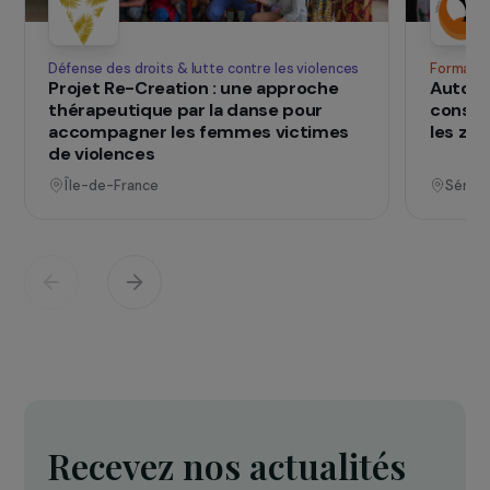
SUR LE TERRAIN
qui changent d
Des projets
vies
Voir tous les projets
Opérationnel
Défense des droits & lutte contre les violences
F
Projet Re-Creation : une approche
A