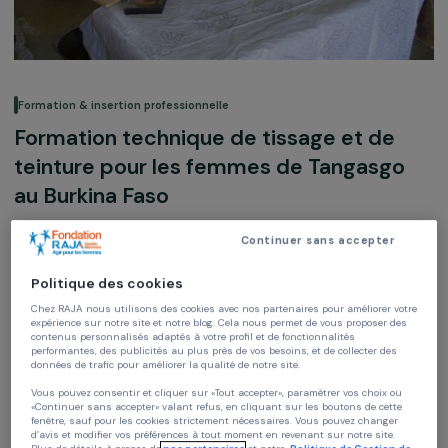
Formation & insertion professionnelle
Formation technique de tissage et de
teinture pour les femmes de Tangasg
au Burkina Faso
Continuer sans accepter
Prince Mossi
Burkina Faso,
Afrique
Politique des cookies
Chez RAJA nous utilisons des cookies avec nos partenaires pour améliorer vo
Soutenu en 2008
expérience sur notre site et notre blog. Cela nous permet de vous proposer de
contenus personnalisés adaptés à votre profil et de fonctionnalités
performantes, des publicités au plus près de vos besoins, et de collecter des