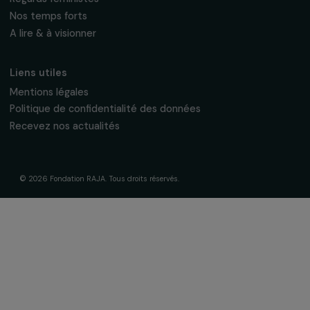
La Fondation & ses engagements
À propos de nous
Nos axes d’intervention
Gouvernance & équipe
Frise chronologique
Soutenir & financer vos projets
Financer votre projet
Nos programmes de financement
Programme Agir pour les femmes
Projets soutenus
Actualités & ressources
Regards féministes