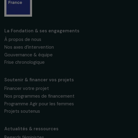
Fondation RAJA–Danièle Marcovici
16, rue de l’étang, Paris Nord 2
95 977 Roissy CDG Cedex
fondation@raja.fr