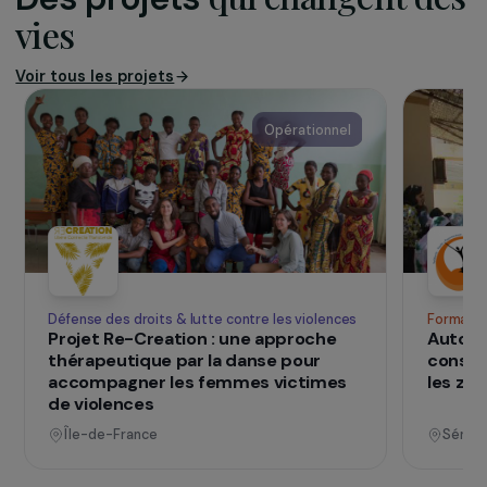
elle prend en charge la scolarité des enfants par
l’intermédiaire de parrains et elle propose aux
jeunes en échec scolaire des sessions de remise
à niveau.
www.princemossi.org
SUR LE TERRAIN
qui changent d
Des projets
vies
Voir tous les projets
Opérationnel