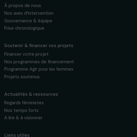
Fondation RAJA–Danièle Marcovici
16, rue de l’étang, Paris Nord 2
95 977 Roissy CDG Cedex
fondation@raja.fr