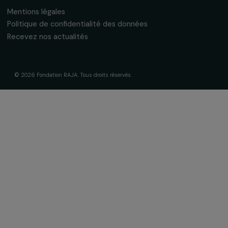
La Fondation & ses engagements
À propos de nous
Nos axes d’intervention
Gouvernance & équipe
Frise chronologique
Soutenir & financer vos projets
Financer votre projet
Nos programmes de financement
Programme Agir pour les femmes
Projets soutenus
Actualités & ressources
Regards féministes