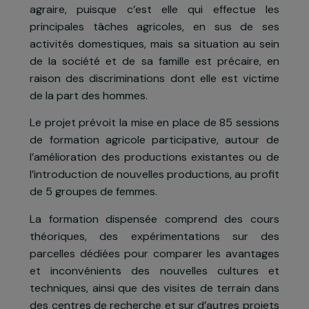
le manioc, production principale, est attaqué pa
une maladie, et le petit élevage est pe
développé en raison de contraintes sanitaire
fortes.
La femme makhuwa est au cœur du systèm
agraire, puisque c’est elle qui effectue le
principales tâches agricoles, en sus de se
activités domestiques, mais sa situation au sei
de la société et de sa famille est précaire, e
raison des discriminations dont elle est victim
de la part des hommes.
Le projet prévoit la mise en place de 85 session
de formation agricole participative, autour d
l’amélioration des productions existantes ou d
l’introduction de nouvelles productions, au profi