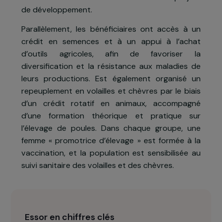
de 5 groupes de femmes.
La formation dispensée comprend des cour
théoriques, des expérimentations sur de
parcelles dédiées pour comparer les avantage
et inconvénients des nouvelles cultures e
techniques, ainsi que des visites de terrain dan
des centres de recherche et sur d’autres projet
de développement.
Parallèlement, les bénéficiaires ont accès à u
crédit en semences et à un appui à l’acha
d’outils agricoles, afin de favoriser l
diversification et la résistance aux maladies d
leurs productions. Est également organisé u
repeuplement en volailles et chèvres par le biai
d’un crédit rotatif en animaux, accompagn