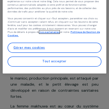
Continuer sans accepter
Politique des cookies
Présentation du projet
Chez RAJA nous utilisons des cookies avec nos partenaires pour améliorer vo
expérience sur notre site et notre blog. Cela nous permet de vous proposer de
contenus personnalisés adaptés à votre profil et de fonctionnalités
performantes, des publicités au plus près de vos besoins, et de collecter des
Le Mozambique a une faible productivité agricol
données de trafic pour améliorer la qualité de notre site.
en raison d’une sécheresse importante qu
Vous pouvez consentir et cliquer sur «Tout accepter», paramètrer vos choix ou
«Continuer sans accepter» valant refus, en cliquant sur les boutons de cette
constitue une menace permanente pour l’accè
fenêtre, sauf pour les cookies strictement nécessaires. Vous pouvez changer
d’avis et modifier vos préférences à tout moment en revenant sur notre site.
à la nourriture, à l’eau et aux services de base
Plus de détails à propos de
nos partenaires
et notre
Politique de Gestion 
Nacala-a-Velha est un district côtier situé dan
Cookies.
le Nord du pays, principalement peuplé d
l’ethnie paysanne Makhuwa. Les agriculteur
Gérer mes cookies
produisent, de façon familiale et manuelle, de
cultures vivrières (manioc, haricots, maïs
Tout accepter
arachide), mais souffrent d’une grand
vulnérabilité en terme de sécurité alimentaire ca