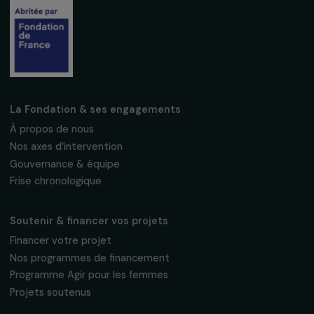
Fondation RAJA–Danièle Marcovici
16, rue de l’étang, Paris Nord 2
95 977 Roissy CDG Cedex
fondation@raja.fr