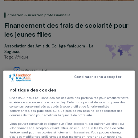
Formation & insertion professionnelle
Financement des frais de scolarité po
les jeunes filles
Association des Amis du Collège Yanfouom - La
Sagesse
Togo,
Afrique
Soutenu en 2009
Continuer sans accepter
Politique des cookies
Chez RAJA nous utilisons des cookies avec nos partenaires pour améliorer vo
expérience sur notre site et notre blog. Cela nous permet de vous proposer de
contenus personnalisés adaptés à votre profil et de fonctionnalités