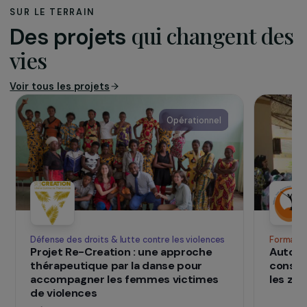
Depuis 2000, l’Association des Amis du Collège
Yanfouom- La Sagesse soutient un collège privé
laïc au Togo. Ce collège a été créé à l’initiative
de Martine Sinandja, professeur d’anglais, afin de
pallier les défaillances de l’enseignement public
et de représenter la diversité sociale du pays. Il
comptait 37 élèves en 2000 et 552 en 2011.
www.yanfouom.net/
SUR LE TERRAIN
qui changent d
Des projets
vies
Voir tous les projets
Opérationnel