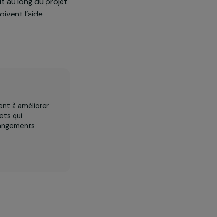
 (26 groupements de
oration de la qualité de l’huile
cale : manioc, arachide, palme,
appuyées tout au long du projet
lement et reçoivent l’aide
es actions visent à améliorer
 œuvre deprojets qui
limitent les changements