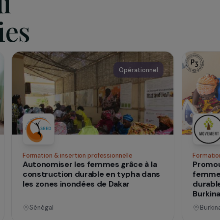
es et leurs conséquences.
qui
 vies
nnel
Opérationnel