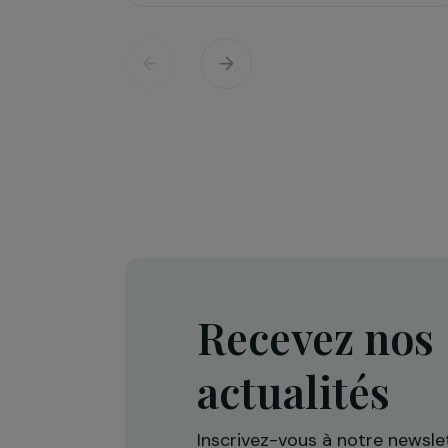
Défense des droits & lutte contre les viol
Projet Re-Creation : une approc
thérapeutique par la danse pour
accompagner les femmes victi
de violences
Île-de-France