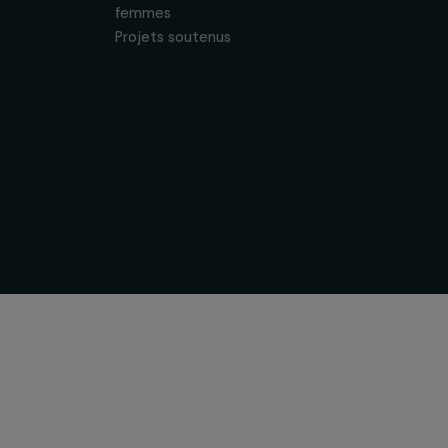
 & ses
Soutenir & financer vos
s
projets
nous
Financer votre projet
tervention
Nos programmes de
financement
& équipe
Programme Agir pour les
ogique
femmes
Projets soutenus