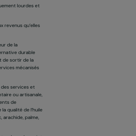
 pauvreté, dont une majorité en
n très jeune âge. Les principales
ansformation et la vente de
), sont physiquement lourdes et
ui, grâce aux revenus qu’elles
ducation).
pui au secteur de la
mmes une alternative durable
 leur permet de sortir de la
manuels des services mécanisés
s, proposant des services et
tion alimentaire ou artisanale,