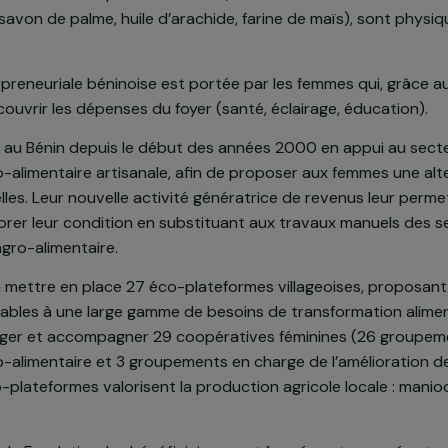
s d’un tiers de la population vit en dessous du seuil de
 dans lesquelles les femmes commencent à travailler à u
ératrices de revenus pour les femmes, notamment la tr
coles (savon de palme, huile d’arachide, farine de maïs
s.
entrepreneuriale béninoise est portée par les femmes q
vent couvrir les dépenses du foyer (santé, éclairage, é
rvient au Bénin depuis le début des années 2000 en ap
n agro-alimentaire artisanale, afin de proposer aux fe
 manuelles. Leur nouvelle activité génératrice de revenus
d’améliorer leur condition en substituant aux travaux 
tion agro-alimentaire.
siste à mettre en place 27 éco-plateformes villageoise
daptables à une large gamme de besoins de transforma