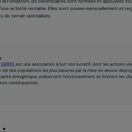
ire émerger et accompagner 29 coopératives féminines
n agro-alimentaire et 3 groupements en charge de l’améli
Les éco-plateformes valorisent la production agricole lo
ien de la Fondation, les bénéficiaires sont formées et 
tion d’une activité rentable. Elles sont suivies mensuel
’agents de terrain spécialisés.
iation
976, le
GERES
est une association à but non lucratif, dont l
ions de vie des populations les plus pauvres par la mise en
 la précarité énergétique, préservent l’environnement et 