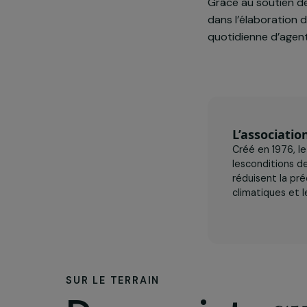
ainsi qu’à fa
transformatio
d’arachide). 
maïs, soja.
Grâce au sout
dans l’élabora
quotidienne d
L’assoc
Créé en 1
lescondit
réduisent