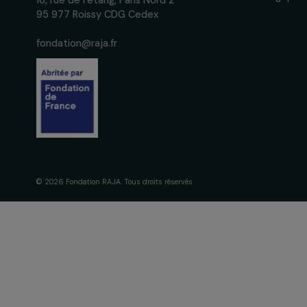
La Fondation
engagement
À propos de 
Nos axes d’in
Fondation RAJA–Danièle
Gouvernance 
Marcovici
Frise chronol
16, rue de l’étang, Paris Nord 2
95 977 Roissy CDG Cedex
fondation@raja.fr