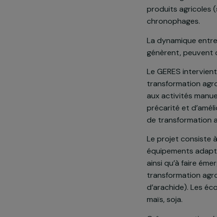
Au Bénin, plu
zones rurales
activités gén
produits agri
chronophage
La dynamique 
génèrent, peu
Le GERES inte
transformatio
aux activités
précarité et 
de transforma
Le projet con
équipements a