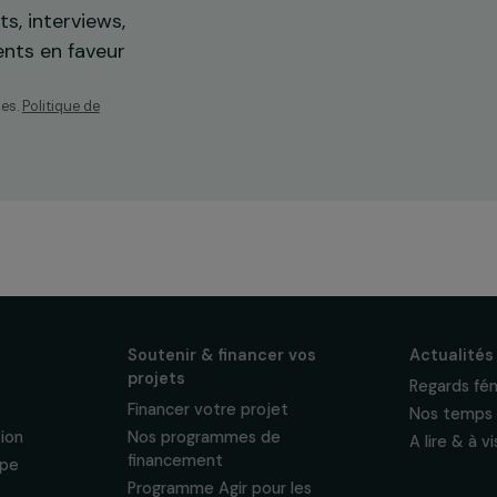
os
ewsletter mensuelle
projets, interviews,
énements en faveur
sonnelles.
Politique de