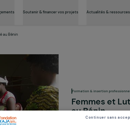
es engagements
Soutenir & financer vos projets
Actualité
 pauvreté au Bénin
Formation & inserti
Femmes 
au Béni