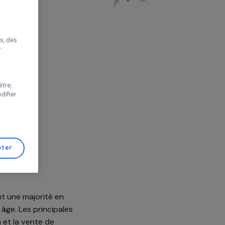
r sans accepter
rgies Renouvelables, Environnement et
améliorer votre
s proposer des
tés performantes, des
s de trafic pour
 vos choix ou
s de cette fenêtre,
er d’avis et modifier
de Gestion de
Tout accepter