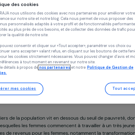
Continue
GERES (Groupe Éne
Solidarités)
Bénin,
Afrique
Politique des cookies
Chez RAJA nous utilisons des cookies avec nos partenaires pour 
expérience sur notre site et notre blog. Cela nous permet de vou
contenus personnalisés adaptés à votre profil et de fonctionnali
publicités au plus près de vos besoins, et de collecter des donnée
améliorer la qualité de notre site.
Vous pouvez consentir et cliquer sur «Tout accepter», paramètrer
«Continuer sans accepter» valant refus, en cliquant sur les bouton
Soutenu en 2012
sauf pour les cookies strictement nécessaires. Vous pouvez chang
vos préférences à tout moment en revenant sur notre site.
Plus de détails à propos de
nos partenaires
et notre
Politique 
Cookies.
Gérer mes cookies
n du projet