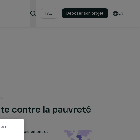
s & ressources
FAQ
Déposer son pro
on professionnelle
et Lutte contre la pauvreté
n