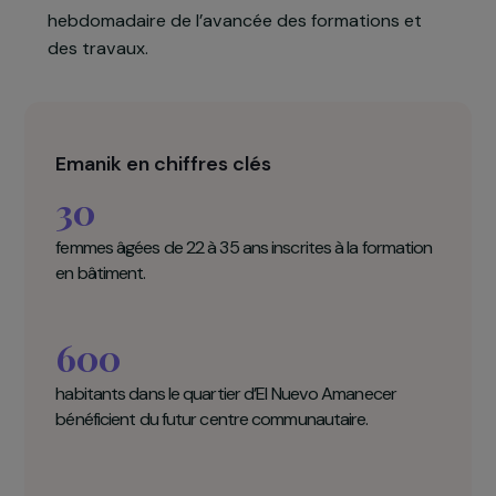
horaires sont adaptés aux obligations scolaires
et familiales.
Le projet favorise le leadership, les compétences
professionnelles et l’autonomisation des femmes,
qui deviennent actrices de la gestion et du
développement du centre communautaire. La
coordinatrice d’Emanik assure un suivi
hebdomadaire de l’avancée des formations et
des travaux.
Emanik en chiffres clés
30
femmes âgées de 22 à 35 ans inscrites à la formation