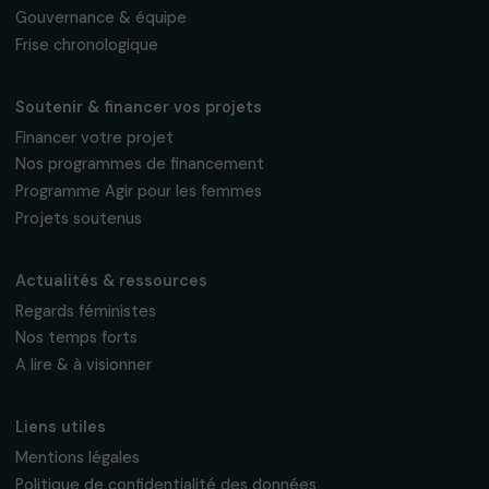
Fondation RAJA–Danièle Marcovici
16, rue de l’étang, Paris Nord 2
95 977 Roissy CDG Cedex
fondation@raja.fr
La Fondation & ses engagements