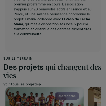
L’association
Emanik
, créée en 2018 par un groupe d’amis
expérimentés dans la solidarité internationale,
mène des programmes pour les populations les
plus vulnérables. Son projet au Pérou est son
premier programme en cours. L’association
s’appuie sur 20 bénévoles actifs en France et au
Pérou, et une salariée péruvienne coordonne le
projet. Emanik collabore avec
El Vaso de Leche
Mana
, qui met à disposition ses locaux pour la
formation et distribue des denrées alimentaires