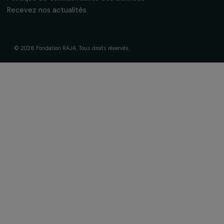
À propos de nous
Nos axes d’intervention
Gouvernance & équipe
Frise chronologique
Soutenir & financer vos projets
Financer votre projet
Nos programmes de financement
Programme Agir pour les femmes
Projets soutenus
Actualités & ressources
Regards féministes
Nos temps forts
A lire & à visionner