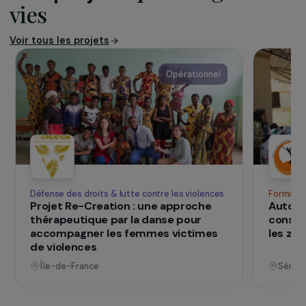
50
candidates soutenues
SUR LE TERRAIN
qui changent d
Des projets
vies
Voir tous les projets
Opérationnel