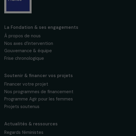
Fondation RAJA–Danièle Marcovici
16, rue de l’étang, Paris Nord 2
95 977 Roissy CDG Cedex
fondation@raja.fr