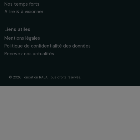
La Fondation & ses engagements
À propos de nous
Nos axes d’intervention
Gouvernance & équipe
Frise chronologique
Soutenir & financer vos projets
Financer votre projet
Nos programmes de financement
Programme Agir pour les femmes
Projets soutenus
Actualités & ressources
Regards féministes