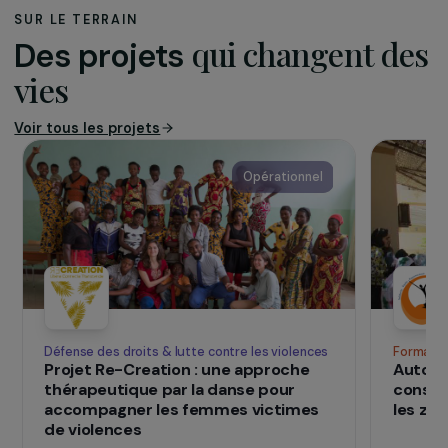
usagés afin de leur donner une seconde vie. Les
jouets sont triés, nettoyés et remis en état par
des personnes éloignées de l’emploi
accompagnées dans un parcours d’insertion
professionnelle. À travers cette activité,
l’association contribue à la réduction des
déchets tout en favorisant l’accès à l’emploi et
à des jouets durables pour les familles. Rejoué
développe également des actions de
sensibilisation autour du réemploi et de
l’économie circulaire.
SUR LE TERRAIN
qui changent d
Des projets
vies