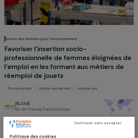
Action des femmes pour l’environnement
Favoriser l’insertion socio-
professionnelle de femmes éloignées
l’emploi en les formant aux métiers de
réemploi de jouets
Environnement
Gestion des déchets
Insertion pro
REJOUÉ
Île-de-France, France,
Europe