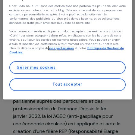
Continuer sans accepter
Projet soutenu en 2024 et 2025 : Femmes & Environnement
Politique des cookies
Chez RAJA nous utilisons des cookies avec nos partenaires pour améliorer vo
expérience sur notre site et notre blog. Cela nous permet de vous proposer de
contenus personnalisés adaptés à votre profil et de fonctionnalités
performantes, des publicités au plus près de vos besoins, et de collecter des
données de trafic pour améliorer la qualité de notre site.
Présentation du projet
Vous pouvez consentir et cliquer sur «Tout accepter», paramètrer vos choix ou
«Continuer sans accepter» valant refus, en cliquant sur les boutons de cette
fenêtre, sauf pour les cookies strictement nécessaires. Vous pouvez changer
d’avis et modifier vos préférences à tout moment en revenant sur notre site.
Chantier d’insertion et de revalorisation de
Plus de détails à propos de
nos partenaires
et notre
Politique de Gestion 
Cookies.
jouets de seconde main créé en 2010, Rejoué
assure l’insertion de personnes éloignées de
Gérer mes cookies
l’emploi, dont plus de 60 % sont des femmes, via
des activités de réemploi de jouets dans son
Tout accepter
atelier à Vitry-sur-Seine (94) et leur revente à
des prix solidaires dans 2 boutiques en région