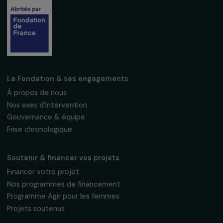
S'abonner
Suivez-nous
Fondation RAJA–Danièle Marcovici
16, rue de l’étang, Paris Nord 2
95 977 Roissy CDG Cedex