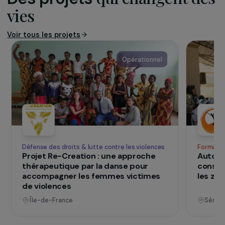
des solutions énergétiques durable à la fois
comme vecteur de développement
économique et social et comme alternative
aux systèmes existants dommageables à
l’environnement.
SUR LE TERRAIN
qui changent d
Des projets
vies
Voir tous les projets
Opérationnel