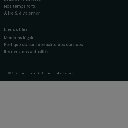
La Fondation & ses engagements
À propos de nous
Nos axes d’intervention
Gouvernance & équipe
Frise chronologique
Soutenir & financer vos projets
Financer votre projet
Nos programmes de financement
Programme Agir pour les femmes
Projets soutenus