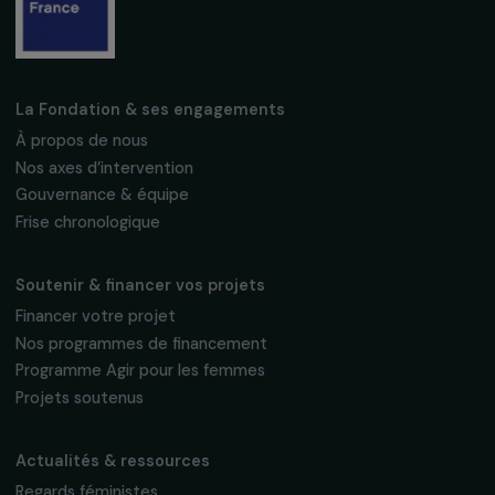
Fondation RAJA–Danièle Marcovici
16, rue de l’étang, Paris Nord 2
95 977 Roissy CDG Cedex
fondation@raja.fr