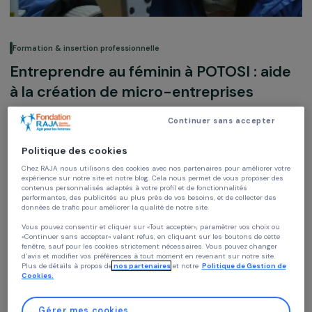
Formation & insertion professionnelle
Entreprendre au féminin à POTOSI : ai
à la création de micro-entreprises
Continuer sans accepter
Mission Potosi
Bolivie,
Amérique latine
Politique des cookies
Chez RAJA nous utilisons des cookies avec nos partenaires pour améliorer vo
Soutenu en 2010
expérience sur notre site et notre blog. Cela nous permet de vous proposer de
contenus personnalisés adaptés à votre profil et de fonctionnalités
performantes, des publicités au plus près de vos besoins, et de collecter des
données de trafic pour améliorer la qualité de notre site.
Vous pouvez consentir et cliquer sur «Tout accepter», paramètrer vos choix ou
«Continuer sans accepter» valant refus, en cliquant sur les boutons de cette
fenêtre, sauf pour les cookies strictement nécessaires. Vous pouvez changer