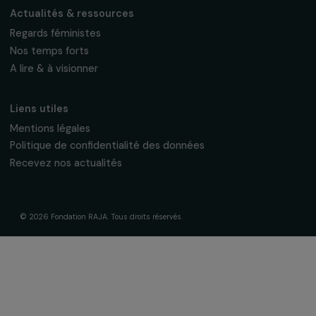
La Fondation & ses engagements
À propos de nous
Nos axes d’intervention
Gouvernance & équipe
Frise chronologique
Soutenir & financer vos projets
Financer votre projet
Nos programmes de financement
Programme Agir pour les femmes
Projets soutenus
Actualités & ressources