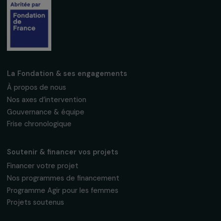
Fondation RAJA–Danièle Marcovici
16, rue de l’étang, Paris Nord 2
95 977 Roissy CDG Cedex
fondation@raja.fr