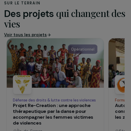
L’association MISSION POTOSI œuvre à la
création de missions humanitaires en Bolivie. Elle
tente de venir en aide aux familles qui travaillent
dans les mines afin d’améliorer leurs conditions
de vie.
www.missionpotossi.com
SUR LE TERRAIN
qui changent d
Des projets
vies
Voir tous les projets
Opérationnel