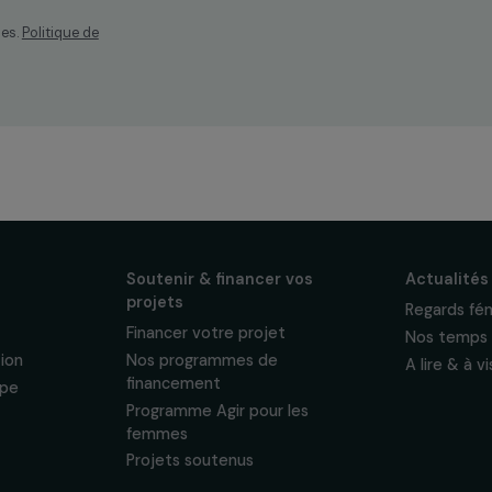
os
ewsletter mensuelle
projets, interviews,
énements en faveur
sonnelles.
Politique de