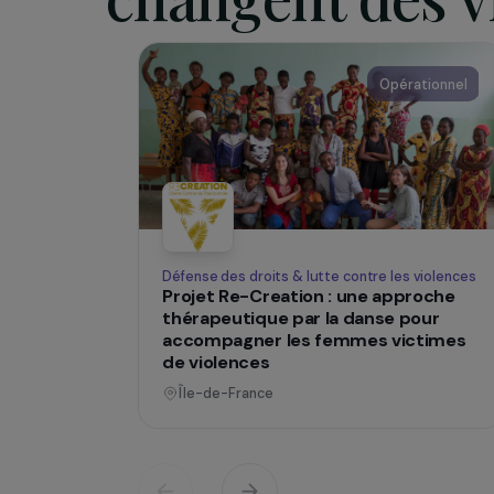
victimes 
SUR LE TERRAIN
Des projets
changent des
Opératio