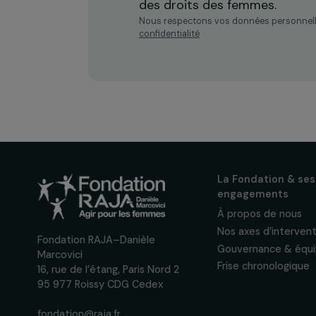
Recevez n
actualités
Inscrivez-vous à notre n
pour suivre nos appels à 
actions concrètes et év
des droits des femmes.
Nous respectons vos données per
confidentialité