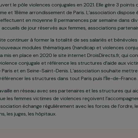
 Droits D’urgence (DDU), rassemble autour une équipe de
 sur le plan juridique les personnes les plus vulnérables
angères. L’association vient en aide aux femmes victim
et a ouvert le pôle violences conjugales en 2021. Elle g
e, 13ème et 18ème arrondissement de Paris. L’associa
les, qui effectuent en moyenne 8 permanences par sema
ôpitaux, accueils de jour réservés aux femmes, associati
 souhaite continuer à former la totalité de ses salariés 
ec de nouveaux modules thématiques (handicap et viol
in, elle a mis en place en 2020 le site internet DroisDirec
ur la violence conjugale et référence les structures d’
ts de Paris et en Seine-Saint-Denis. L’association souh
es, et référencer les structures dans tout Paris puis l’Î
nce travaille en réseau avec ses partenaires et les struc