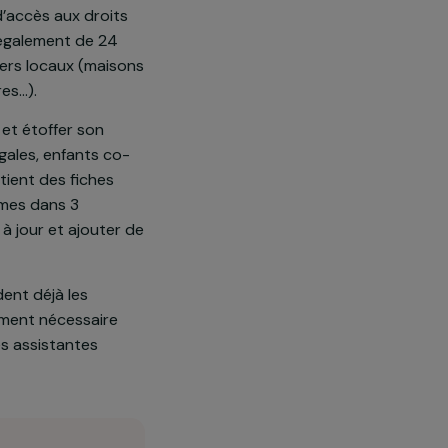
 juristes et d’avocats afin
, et particulièrement les
es de violences conjugales
ère 3 points d’accès aux droits
tion dispose également de 24
ine dans divers locaux (maisons
ons partenaires…).
et bénévoles et étoffer son
ences conjugales, enfants co-
ts.fr, qui contient des fiches
aide aux victimes dans 3
aite mettre à jour et ajouter de
le-de-France.
tures qui aident déjà les