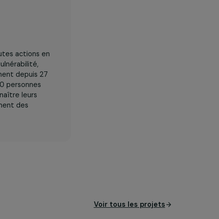
 d’engager toutes actions en
ciale et de vulnérabilité,
it quotidiennement depuis 27
iquement 85 000 personnes
e faire reconnaître leurs
s l’accompagnement des