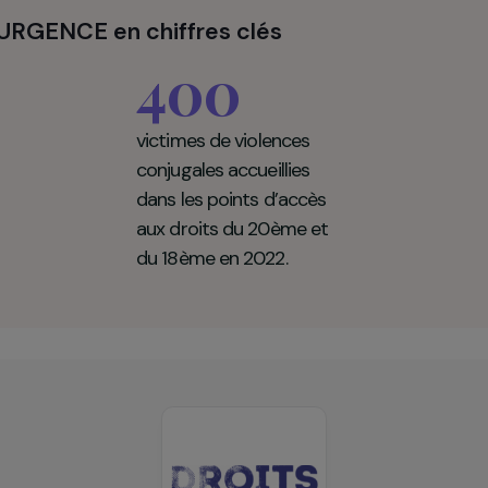
sorte que les femmes victimes de violences reçoivent
ir. L’association échange régulièrement avec les forces 
médecins, les juges, les hôpitaux.
S D'URGENCE en chiffres clés
400
victimes de violences
conjugales accueillies
dans les points d’accès
aux droits du 20ème et
du 18ème en 2022.