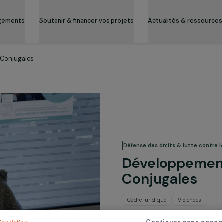
es engagements
Soutenir & financer vos projets
Actualité
olences Conjugales
Défense des droits 
Dévelop
Conjuga
Cadre juridique