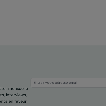
ences
Formation & insertion professionnelle
he
Autonomiser les femmes grâce à la
construction durable en typha dans
mes
les zones inondées de Dakar
Sénégal