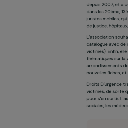
L’association
d’accompagner
personnes étr
depuis 2007, 
dans les 20èm
juristes mobi
de justice, h
L’association
catalogue av
victimes). Enf
thématiques s
arrondissemen
nouvelles fich
Droits D’urge