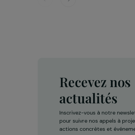
Défense des droits & lutte contre les viol
Projet Re-Creation : une approc
thérapeutique par la danse pour
accompagner les femmes victi
de violences
Île-de-France