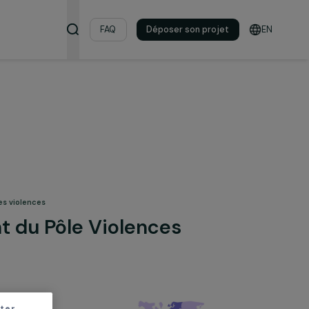
s & ressources
FAQ
Déposer son pro
& lutte contre les violences
pement du Pôle Violences
les
Violences