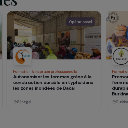
de violences conjugales.
qui
 vies
nnel
Opérationnel