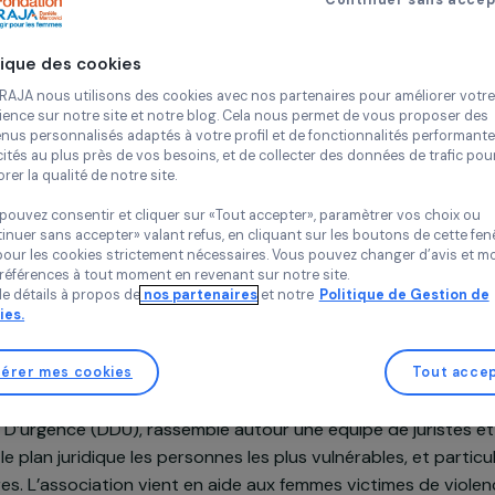
Continue
DROITS D'U
Île-de-Franc
Politique des cookies
Chez RAJA nous utilisons des cookies avec nos partenaires pour 
expérience sur notre site et notre blog. Cela nous permet de vou
contenus personnalisés adaptés à votre profil et de fonctionnali
publicités au plus près de vos besoins, et de collecter des donnée
améliorer la qualité de notre site.
Projet soutenu en 2023 : Agir pour les femmes
Vous pouvez consentir et cliquer sur «Tout accepter», paramètrer
«Continuer sans accepter» valant refus, en cliquant sur les bouton
sauf pour les cookies strictement nécessaires. Vous pouvez chang
vos préférences à tout moment en revenant sur notre site.
Plus de détails à propos de
nos partenaires
et notre
Politique 
Cookies.
n du projet
Gérer mes cookies