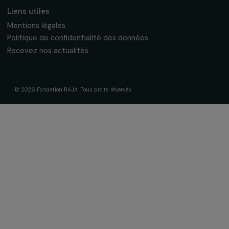
À propos de nous
Nos axes d’intervention
Gouvernance & équipe
Frise chronologique
Soutenir & financer vos projets
Financer votre projet
Nos programmes de financement
Programme Agir pour les femmes
Projets soutenus
Actualités & ressources
Regards féministes
Nos temps forts
A lire & à visionner