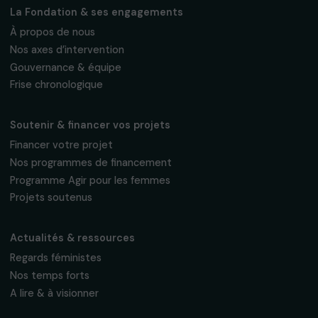
Fondation RAJA–Danièle Marcovici
16, rue de l’étang, Paris Nord 2
95 977 Roissy CDG Cedex
fondation@raja.fr
La Fondation & ses engagements