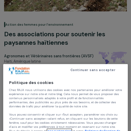
Action des femmes pour l’environnement
Des associations pour soutenir les
paysannes haïtiennes
Agronomes et Vétérinaires sans frontières (AVSF)
Haïti,
Amérique latine
Continuer sans accepter
Soutenu en 2008
Politique des cookies
Chez RAJA nous utilisons des cookies avec nos partenaires pour améliorer vo
expérience sur notre site et notre blog. Cela nous permet de vous proposer de
contenus personnalisés adaptés à votre profil et de fonctionnalités
performantes, des publicités au plus près de vos besoins, et de collecter des