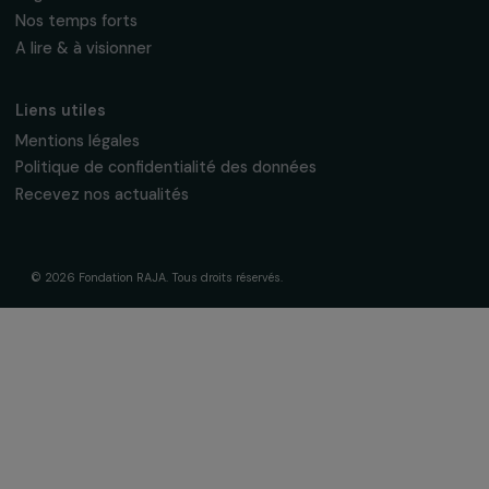
La Fondation & ses engagements
À propos de nous
Nos axes d’intervention
Gouvernance & équipe
Frise chronologique
Soutenir & financer vos projets
Financer votre projet
Nos programmes de financement
Programme Agir pour les femmes
Projets soutenus
Actualités & ressources
Regards féministes