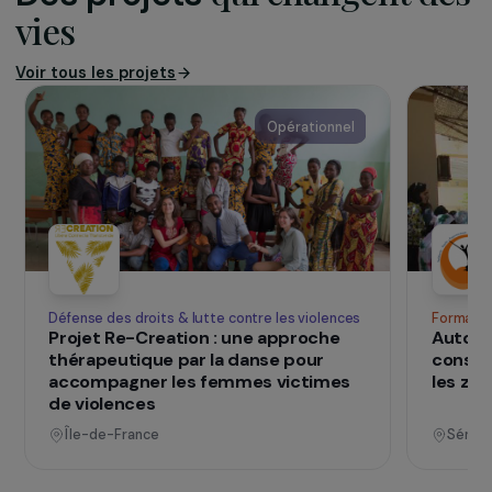
défavorisées. Elle participe à l’amélioration des
techniques et des aménagements agricoles et
veille à ce que les conditions d’élevage soient
optimales.
www.avsf.org
SUR LE TERRAIN
qui changent d
Des projets
vies
Voir tous les projets
Opérationnel