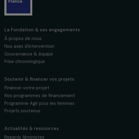
Fondation RAJA–Danièle Marcovici
16, rue de l’étang, Paris Nord 2
95 977 Roissy CDG Cedex
fondation@raja.fr