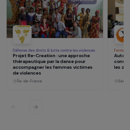
nombre, et le plus vite possible. L’association a
déjà travaillé avec des organisations paysannes
sur la construction de plus de 200 bâtiments
agricoles. Au Burkina Faso, elle travaille
notamment en lien avec la FNGN, une des plus
importantes organisations paysannes d’Afrique
de l’Ouest
SUR LE TERRAIN
qui changent d
Des projets
vies
Voir tous les projets
Opérationnel