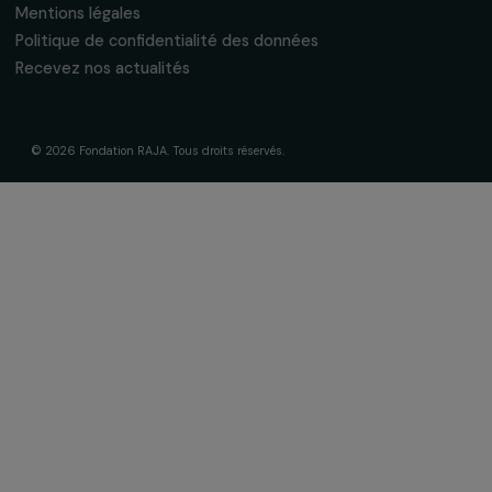
La Fondation & ses engagements
À propos de nous
Nos axes d’intervention
Gouvernance & équipe
Frise chronologique
Soutenir & financer vos projets
Financer votre projet
Nos programmes de financement
Programme Agir pour les femmes
Projets soutenus