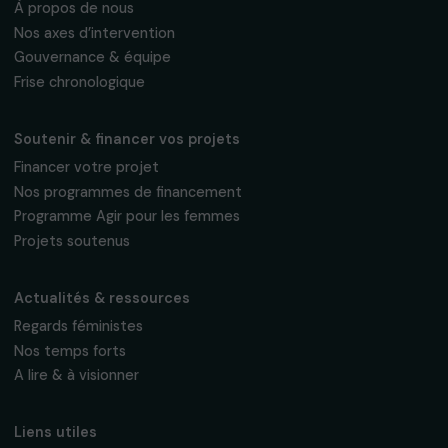
Fondation RAJA–Danièle Marcovici
16, rue de l’étang, Paris Nord 2
95 977 Roissy CDG Cedex
fondation@raja.fr