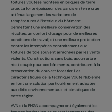
productrices d’oignons et d'échalotes en
construisant un magasin de stockage en Voûte
Nubienne. Cette technique vieille de plus de
3000 ans permet de construire des bâtiments
100% en terre crue, un matériau largement
disponible localement et sans impact carbone,
remplaçant les toits de tôle importés par des
toitures voûtées montées en briques de terre
crue. La forte épaisseur des parois en terre crue
atténue largement les variations de
températures à l’intérieur du bâtiment
permettant une meilleure conservation des
récoltes, un confort d'usage pour de meilleures
conditions de travail, et une meilleure protection
contre les intempéries contrairement aux
toitures de tôle souvent arrachées par les vents