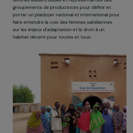
violents. Constructions sans bois, aucun arbre
n'est coupé pour ces bâtiments, contribuant à la
préservation du couvert forestier. Les
caractéristiques de la technique Voûte Nubienne
en font une solution particulièrement adaptée
aux défis environnementaux et climatiques de
cette région.
AVN et la FNGN accompagneront également les
femmes leaders issues et représentantes des
groupements de productrices pour définir et
porter un plaidoyer national et international pour
faire entendre la voix des femmes sahéliennes
sur les enjeux d'adaptation et le droit à un
habitat décent pour toutes et tous.