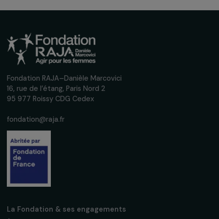
Recevez nos actualités
Inscrivez-vous à notre newsletter
mensuelle pour suivre nos appels à projets,
interviews, actions concrètes et
événements en faveur des droits des
femmes.
Nous respectons vos données personnelles.
Politique de
confidentialité
S'abonner
Suivez-nous