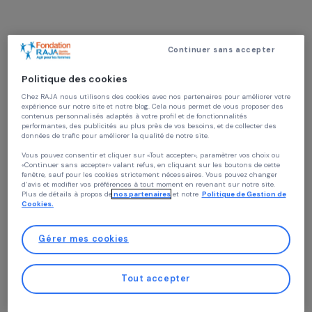
La Voûte Nubienne
Burkina Faso,
Afrique
Projet soutenu en 2024 : Femmes & Environnement
Continuer sans accepter
Politique des cookies
Présentation du projet
Chez RAJA nous utilisons des cookies avec nos partenaires pour améliorer vo
expérience sur notre site et notre blog. Cela nous permet de vous proposer de
contenus personnalisés adaptés à votre profil et de fonctionnalités
performantes, des publicités au plus près de vos besoins, et de collecter des
Le secteur agricole constitue une composante
données de trafic pour améliorer la qualité de notre site.
majeure de l’économie du Burkina Faso. Il
Vous pouvez consentir et cliquer sur «Tout accepter», paramètrer vos choix ou
contribue pour 35 % du PIB du pays et emploie
«Continuer sans accepter» valant refus, en cliquant sur les boutons de cette
fenêtre, sauf pour les cookies strictement nécessaires. Vous pouvez changer
82 % de la population active. Plus de la moitié de
d’avis et modifier vos préférences à tout moment en revenant sur notre site.
Plus de détails à propos de
nos partenaires
et notre
Politique de Gestion 
la production agricole dépend des femmes alors
Cookies.