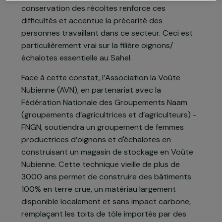
qu’elles ne possèdent que 8 % des terres. Les
changements climatiques impactent
Gérer mes cookies
négativement les conditions de travail et les
modes de production des agricultrices et
Tout accepter
agriculteurs. Le manque d’infrastructures
adaptées ne permettant pas une bonne
conservation des récoltes renforce ces
difficultés et accentue la précarité des
personnes travaillant dans ce secteur. Ceci est
particulièrement vrai sur la filière oignons/
échalotes essentielle au Sahel.
Face à cette constat, l’Association la Voûte
Nubienne (AVN), en partenariat avec la
Fédération Nationale des Groupements Naam
(groupements d’agricultrices et d’agriculteurs) -
FNGN, soutiendra un groupement de femmes