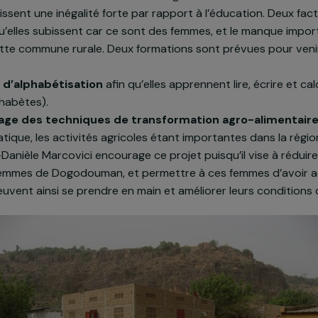
n du projet
cerne les femmes de la commune de Dogodouman au Mali 
 connaissent une inégalité forte par rapport à l’éducati
lusion qu’elles subissent car ce sont des femmes, et le
ns cette commune rurale. Deux formations sont prévue
ation d’alphabétisation
afin qu’elles apprennent lire,
t analphabètes).
ntissage des techniques de transformation agro-
 et pratique, les activités agricoles étant importantes d
RAJA-Danièle Marcovici encourage ce projet puisqu’il vis
t les femmes de Dogodouman, et permettre à ces femme
 Elles peuvent ainsi se prendre en main et améliorer leurs