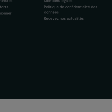
Actualités & ressources
Liens utiles
Regards féministes
Mentions légales
Nos temps forts
Politique de confide
données
A lire & à visionner
Recevez nos actual