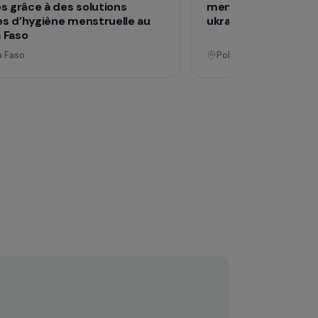
Opérationnel
Formation & insertion professionnelle
Déf
Promouvoir l’autonomisation des
Lu
femmes grâce à des solutions
me
durables d’hygiène menstruelle au
uk
Burkina Faso
Burkina Faso
P