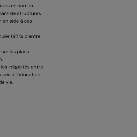
: l’association leur vient en
on. Deux facteurs en sont la
 manque important de structures
s pour venir en aide à ces
 écrire et calculer (82 % d’entre
alimentaire
sur les plans
ans la région.
e à réduire les inégalités entre
s d’avoir accès à l’éducation
 conditions de vie.