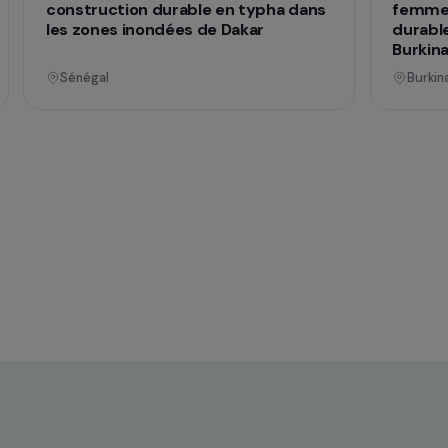
nnel
Opérationnel
ences
Formation & insertion professionnelle
he
Autonomiser les femmes grâce à la
construction durable en typha dans
mes
les zones inondées de Dakar
Sénégal