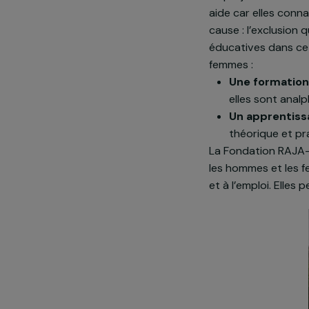
Présentatio
Le projet
Le projet con
aide car elles
cause : l’exc
éducatives da
femmes :
Une form
elles son
Un appre
théorique
La Fondation 
les hommes e
et à l’emploi.