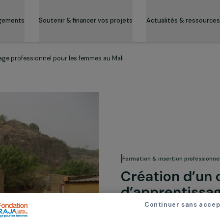
es engagements
Soutenir & financer vos projets
Actualité
rentissage professionnel pour les femmes au Mali
Formation & inserti
Créatio
d’appre