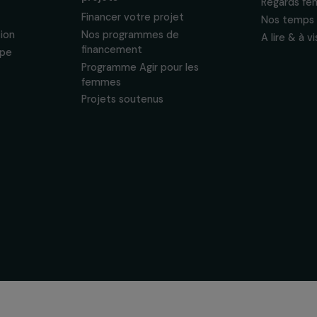
énements en faveur
sonnelles.
Politique de
 & ses
Soutenir & financer vos
s
projets
nous
Financer votre projet
tervention
Nos programmes de
financement
& équipe