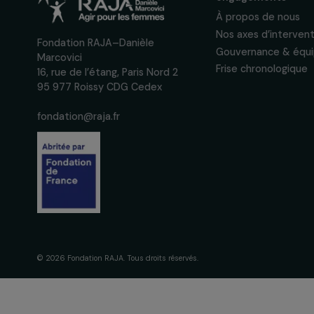
actions concrètes et év
des droits des femmes.
Nous respectons vos données per
confidentialité
La Fondation
engagement
À propos de 
Nos axes d’in
Fondation RAJA–Danièle
Gouvernance 
Marcovici