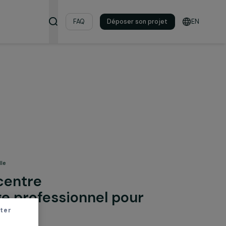
s & ressources
FAQ
Déposer son pro
on professionnelle
n d’un centre
ntissage professionnel pour