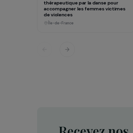
Opératio
Défense des droits & lutte contre les viol
Projet Re-Creation : une approc
thérapeutique par la danse pour
accompagner les femmes victi
de violences
Île-de-France