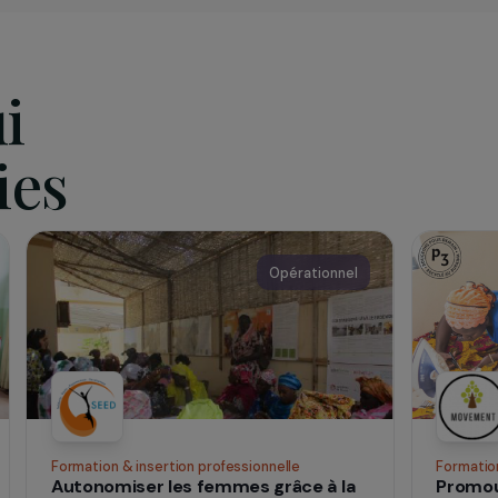
iation
tion M.A.C.A.Q. mène, depuis plus de neuf ans, des actions
s et humanitaires afin de créer des liens sociaux et des
és de proximité. Elle a d’ailleurs créé en 2003 un Pôle solidar
onale qui met en place de projets d’accès à l’éducation et 
g
qui
 vies