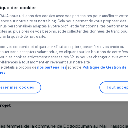
les fem
Continue
MACAQ (Mouvement 
Politique des cookies
Quartier)
Mali,
Afrique
Chez RAJA nous utilisons des cookies avec nos partenaires pour 
expérience sur notre site et notre blog. Cela nous permet de vou
contenus personnalisés adaptés à votre profil et de fonctionnali
publicités au plus près de vos besoins, et de collecter des donnée
améliorer la qualité de notre site.
Vous pouvez consentir et cliquer sur «Tout accepter», paramètrer
«Continuer sans accepter» valant refus, en cliquant sur les bouton
sauf pour les cookies strictement nécessaires. Vous pouvez chang
vos préférences à tout moment en revenant sur notre site.
Soutenu en 2010
Plus de détails à propos de
nos partenaires
et notre
Politique 
Cookies.
Gérer mes cookies