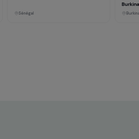
ences
Formation & insertion professionnelle
he
Autonomiser les femmes grâce à la
construction durable en typha dans
mes
les zones inondées de Dakar
Sénégal