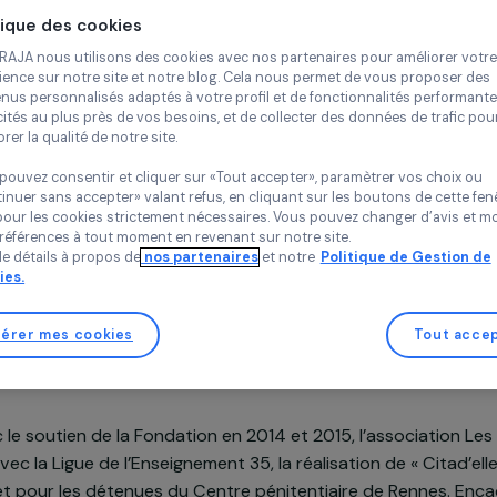
Continue
Etablissements Bo
Bretagne, France,
Politique des cookies
Chez RAJA nous utilisons des cookies avec nos partenaires pour 
expérience sur notre site et notre blog. Cela nous permet de vou
contenus personnalisés adaptés à votre profil et de fonctionnali
publicités au plus près de vos besoins, et de collecter des donnée
améliorer la qualité de notre site.
Vous pouvez consentir et cliquer sur «Tout accepter», paramètrer
«Continuer sans accepter» valant refus, en cliquant sur les bouton
Soutenu en 2017
sauf pour les cookies strictement nécessaires. Vous pouvez chang
vos préférences à tout moment en revenant sur notre site.
Plus de détails à propos de
nos partenaires
et notre
Politique 
Cookies.
Gérer mes cookies
n du projet