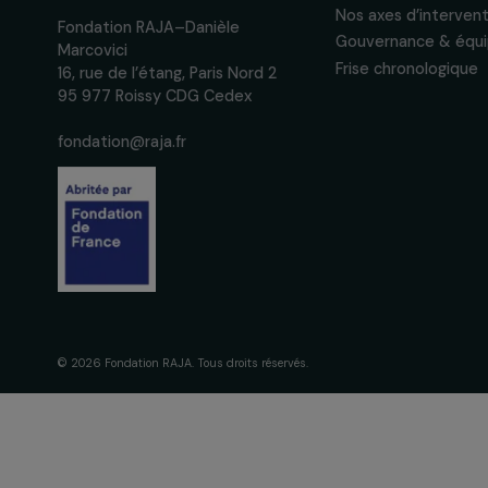
des droits des femmes.
Nous respectons vos données per
confidentialité
La Fondation
engagement
À propos de 
Nos axes d’in
Fondation RAJA–Danièle
Gouvernance 
Marcovici
Frise chronol
16, rue de l’étang, Paris Nord 2
95 977 Roissy CDG Cedex