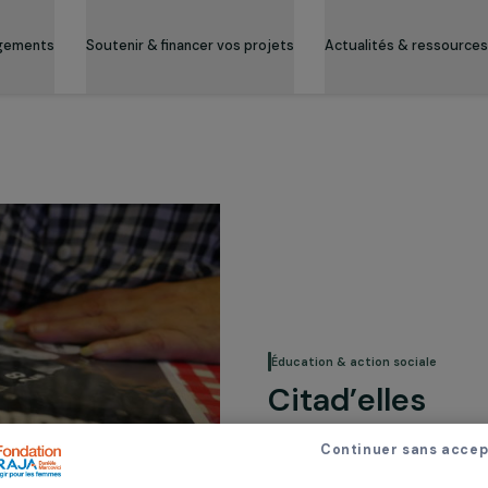
es engagements
Soutenir & financer vos projets
Actualité
Éducation & action
Citad’el