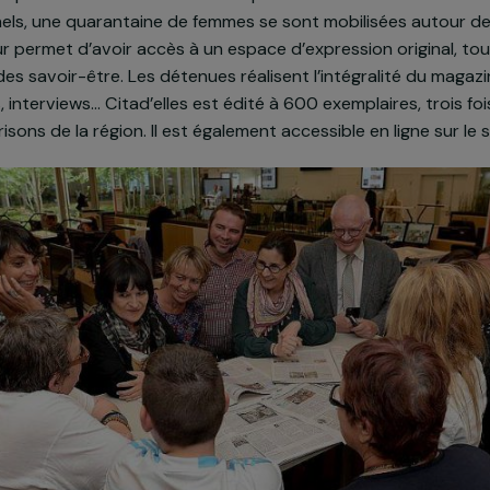
t avec le soutien de la Fondation en 2014 et 2015, l’as
ne, avec la Ligue de l’Enseignement 35, la réalisation de 
 par et pour les détenues du Centre pénitentiaire de
ssionnels, une quarantaine de femmes se sont mobilisé
, qui leur permet d’avoir accès à un espace d’expressio
re et des savoir-être. Les détenues réalisent l’intégra
trations, interviews... Citad’elles est édité à 600 exemplai
s les prisons de la région. Il est également accessible en l