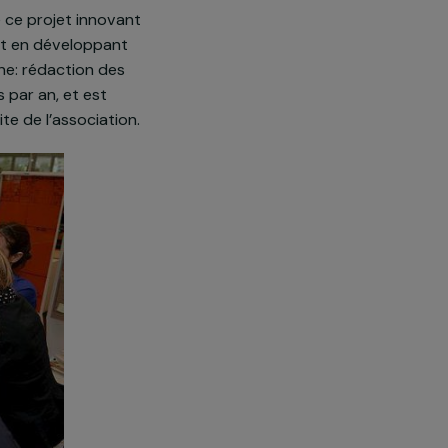
sociation Les Établissements
« Citad’elles », le premier
 Rennes. Encadrées et formées
es autour de ce projet innovant
n original, tout en développant
lité du magazine: rédaction des
res, trois fois par an, et est
igne sur le site de l’association.