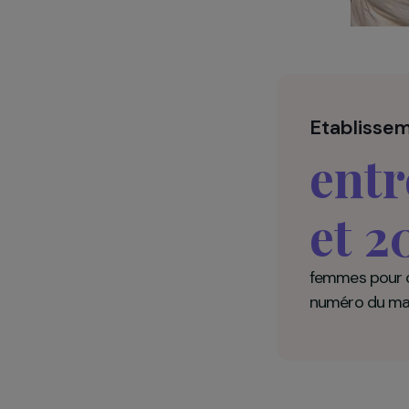
Etabli
en
et