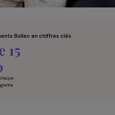
ssements Bollec en chiffres clés
tre 15
 20