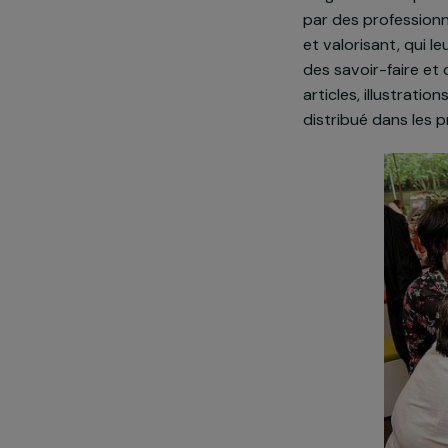
Depuis 2012 e
Bollec coordon
magazine créé
par des profe
et valorisant
des savoir-fai
articles, illus
distribué dan