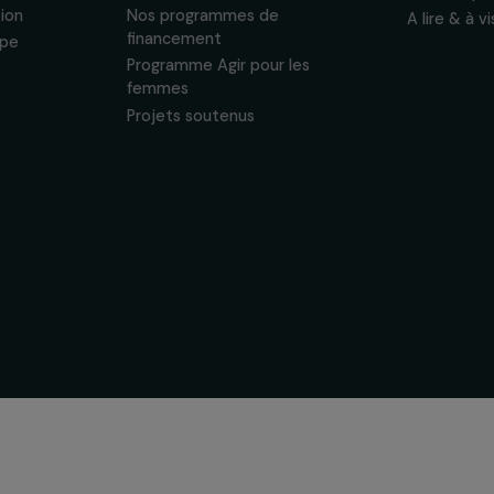
sonnelles.
Politique de
 & ses
Soutenir & financer vos
s
projets
nous
Financer votre projet
tervention
Nos programmes de
financement
& équipe
Programme Agir pour les
ogique
femmes