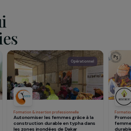
pour chaque
du magazine
qui
 vies
nnel
Opérationnel