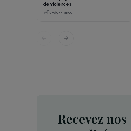
Défense des droits & lutte contre les viol
Projet Re-Creation : une approc
thérapeutique par la danse pour
accompagner les femmes victi
de violences
Île-de-France