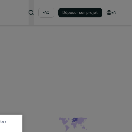
s & ressources
FAQ
Déposer son pro
 sociale
les