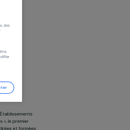
r sans accepter
llec
Europe
améliorer votre
s proposer des
tés performantes, des
s de trafic pour
 vos choix ou
s de cette fenêtre,
er d’avis et modifier
de Gestion de
Tout accepter