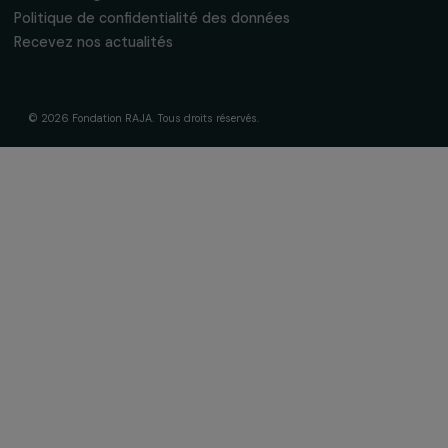
Nos axes d’intervention
Gouvernance & équipe
Frise chronologique
Soutenir & financer vos projets
Financer votre projet
Nos programmes de financement
Programme Agir pour les femmes
Projets soutenus
Actualités & ressources
Regards féministes
Nos temps forts
A lire & à visionner