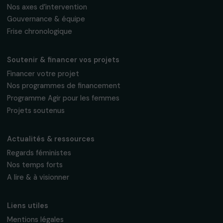
Fondation RAJA–Danièle Marcovici
16, rue de l’étang, Paris Nord 2
95 977 Roissy CDG Cedex
fondation@raja.fr
La Fondation & ses engagements
À propos de nous