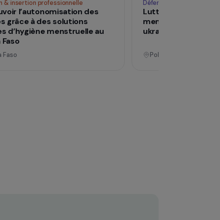
Opérationnel
Formation & insertion professionnelle
Déf
Promouvoir l’autonomisation des
Lu
femmes grâce à des solutions
me
durables d’hygiène menstruelle au
uk
Burkina Faso
Burkina Faso
P