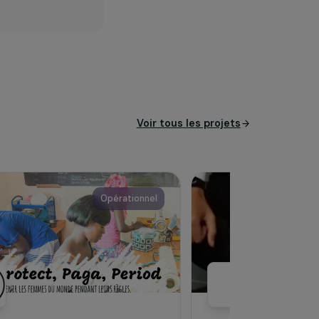
cès de jeunes filles
insertion
t de formation du nom de
fficile, et ainsi leur
Voir tous les pro