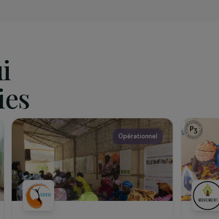
iation
2006, l’association Tilébora a pour objectif de favoriser l’ac
s défavorisées à l’éducation et à la formation en vue d’une 
essionnelle. Elle a à cet effet créé une maison d’accueil e
ion pour y accueillir des jeunes filles orphelines en situation di
 d’envisager un avenir meilleur.
qui
 vies