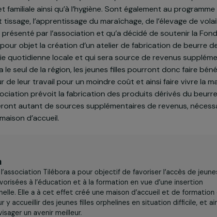
n du projet
qui leur est dispensée passe par leur alphabétisation e
ciale et familiale ainsi qu’à l’hygiène. Sont également 
rie et tissage, l’apprentissage du maraîchage, de l’éleva
e projet présenté par l’association et qu’a décidé de so
ici a pour objet la création d’un atelier de fabrication
dans la vie quotidienne locale et qui sera source de rev
ier sera le seul de la région, les jeunes filles pourront do
entour de leur travail pour un moindre coût et ainsi fai
 l’association prévoit la fabrication des produits dériv
mes seront autant de sources supplémentaires de reven
 de la maison d’accueil.