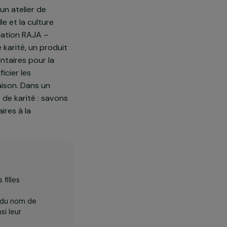
t comprend une sensibilisation à
au programme un atelier de
ge de volaille et la culture
utenir la Fondation RAJA –
 de beurre de karité, un produit
enus supplémentaires pour la
nc faire bénéficier les
re vivre la maison. Dans un
és du beurre de karité : savons
us, nécessaires à la