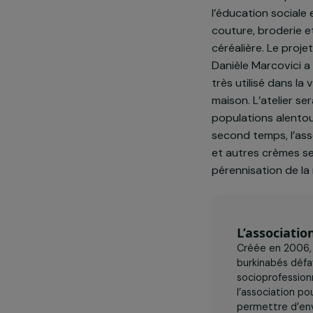
Présentatio
Le projet
La formation 
l’éducation so
couture, brode
céréalière. L
Danièle Marcov
très utilisé 
maison. L’atel
populations al
second temps,
et autres crè
pérennisation