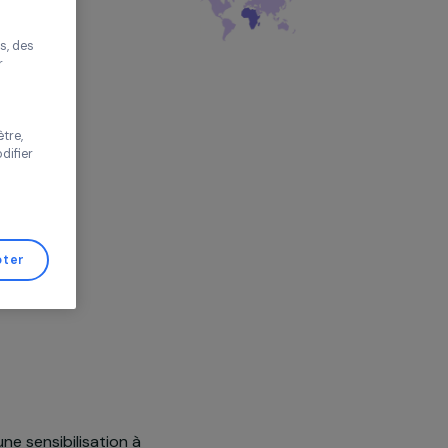
améliorer votre
ue
s proposer des
tés performantes, des
s de trafic pour
 vos choix ou
s de cette fenêtre,
er d’avis et modifier
de Gestion de
Tout accepter