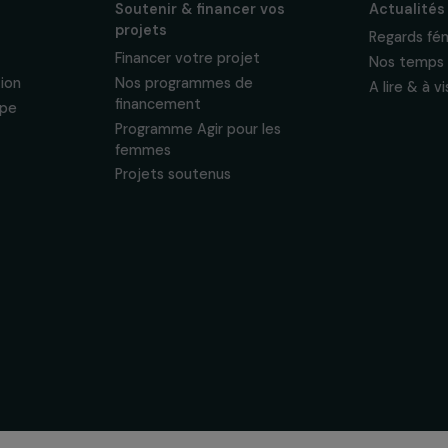
énements en faveur
sonnelles.
Politique de
 & ses
Soutenir & financer vos
s
projets
nous
Financer votre projet
tervention
Nos programmes de
financement
& équipe
Programme Agir pour les
ogique