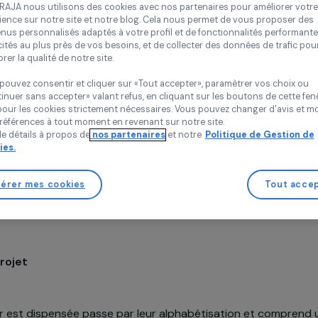
karité
Politique des cookies
Tilébora
Chez RAJA nous utilisons des cookies avec nos partenaires pour 
Burkina Faso,
Afriq
expérience sur notre site et notre blog. Cela nous permet de vou
contenus personnalisés adaptés à votre profil et de fonctionnali
publicités au plus près de vos besoins, et de collecter des donnée
améliorer la qualité de notre site.
Vous pouvez consentir et cliquer sur «Tout accepter», paramètrer
«Continuer sans accepter» valant refus, en cliquant sur les bouton
sauf pour les cookies strictement nécessaires. Vous pouvez chang
vos préférences à tout moment en revenant sur notre site.
Plus de détails à propos de
nos partenaires
et notre
Politique 
Cookies.
Soutenu en 2008
Gérer mes cookies