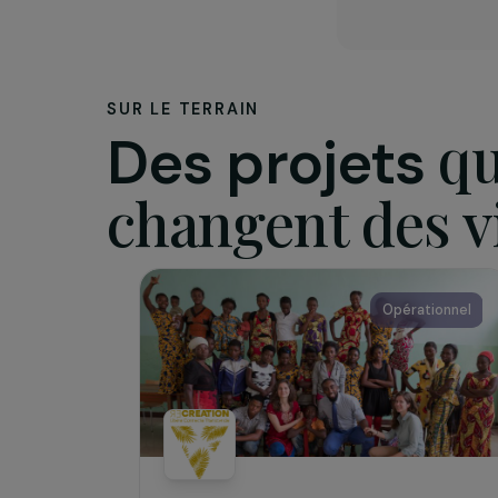
L’assoc
Créée en 
burkinabé
socioprof
l’associat
permettre
SUR LE TERRAIN
Des projets
changent des