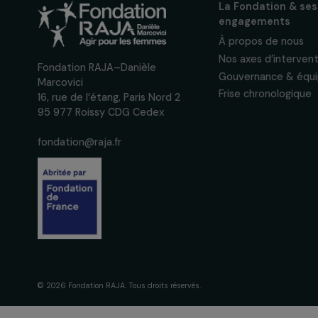
actions concrètes et év
des droits des femmes.
Nous respectons vos données per
confidentialité
La Fondation
engagement
À propos de 
Nos axes d’in
Fondation RAJA–Danièle
Gouvernance 
Marcovici
Frise chronol