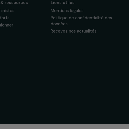
Actualités & ressources
Liens utiles
Regards féministes
Mentions légales
Nos temps forts
Politique de confide
données
A lire & à visionner
Recevez nos actual