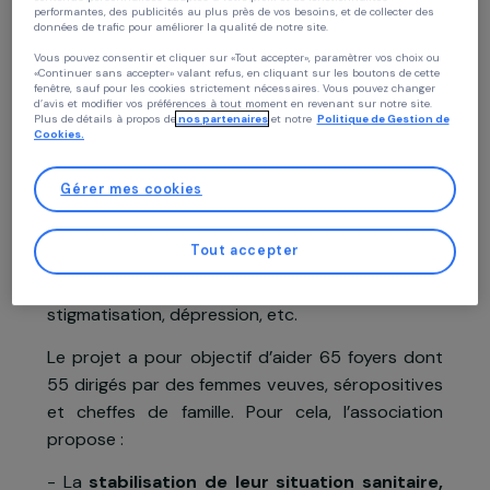
Politique des cookies
Chez RAJA nous utilisons des cookies avec nos partenaires pour améliorer vo
expérience sur notre site et notre blog. Cela nous permet de vous proposer de
Présentation du projet
contenus personnalisés adaptés à votre profil et de fonctionnalités
performantes, des publicités au plus près de vos besoins, et de collecter des
Le projet
données de trafic pour améliorer la qualité de notre site.
Vous pouvez consentir et cliquer sur «Tout accepter», paramètrer vos choix ou
Zone semi-rurale située au centre du Bénin
«Continuer sans accepter» valant refus, en cliquant sur les boutons de cette
fenêtre, sauf pour les cookies strictement nécessaires. Vous pouvez changer
Savalou est confrontée à de nombreux défis e
d’avis et modifier vos préférences à tout moment en revenant sur notre site.
termes de
prise en charge des personne
Plus de détails à propos de
nos partenaires
et notre
Politique de Gestion 
Cookies.
atteintes par le VIH/SIDA
. D’un point de vu
social, l’infection au VIH/SIDA vient aggraver le
Gérer mes cookies
conditions de vie de populations pour la plupar
en situation de précarité. Aux difficulté
Tout accepter
économiques viennent s’ajouter de nouvelle
épreuves : rejet, discriminations e
stigmatisation, dépression, etc.