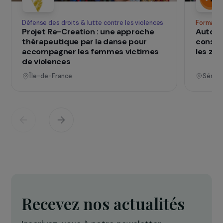
SUR LE TERRAIN
qui changent d
Des projets
vies
Voir tous les projets
Opérationnel
Défense des droits & lutte contre les violences
F
Projet Re-Creation : une approche
A
thérapeutique par la danse pour
c