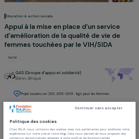
Éducation & action sociale
Appui à la mise en place d’un service
d’amélioration de la qualité de vie de
femmes touchées par le VIH/SIDA
Santé
GAS (Groupe d'appui et solidarité)
Bénin,
Afrique
Projet soutenu en 2011, 2015-2019 : Agir pour les femmes
Continuer sans accepter