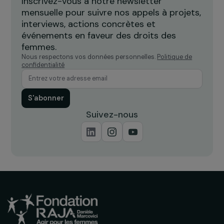
accompagner les femmes victimes
l
de violences
Île-de-France
Recevez nos actualités
Inscrivez-vous à notre newsletter
mensuelle pour suivre nos appels à projets,