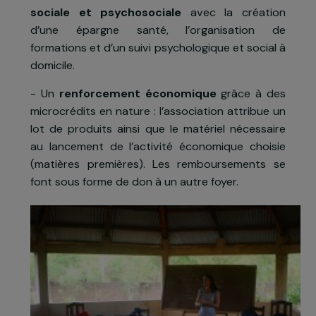
Le projet a pour objectif d’aider 65 foyers don
55 dirigés par des femmes veuves, séropositive
et cheffes de famille. Pour cela, l’associatio
propose :
- La
stabilisation de leur situation sanitaire
sociale et psychosociale
avec la créatio
d’une épargne santé, l’organisation d
formations et d’un suivi psychologique et social 
domicile.
- Un
renforcement économique
grâce à de
microcrédits en nature : l’association attribue u
lot de produits ainsi que le matériel nécessair
au lancement de l’activité économique choisi
(matières premières). Les remboursements s
font sous forme de don à un autre foyer.