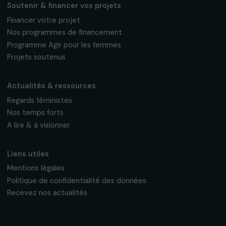
Fondation RAJA–Danièle Marcovici
16, rue de l’étang, Paris Nord 2
95 977 Roissy CDG Cedex
fondation@raja.fr
La Fondation & ses engagements
À propos de nous
Nos axes d’intervention
Gouvernance & équipe
Frise chronologique