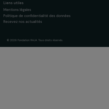
La Fondation & ses engagements
À propos de nous
Nos axes d’intervention
Gouvernance & équipe
Frise chronologique
Soutenir & financer vos projets
Financer votre projet
Nos programmes de financement
Programme Agir pour les femmes
Projets soutenus
Actualités & ressources
Regards féministes
Nos temps forts
A lire & à visionner