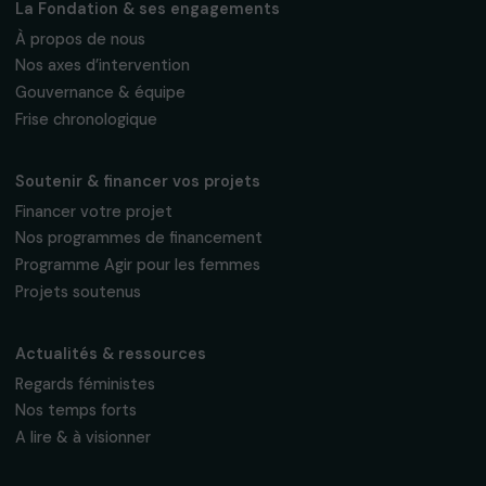
Fondation RAJA–Danièle Marcovici
16, rue de l’étang, Paris Nord 2
95 977 Roissy CDG Cedex
fondation@raja.fr