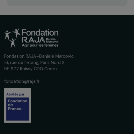
Recevez nos actualités
Inscrivez-vous à notre newsletter
mensuelle pour suivre nos appels à projets,
interviews, actions concrètes et
événements en faveur des droits des
femmes.
Nous respectons vos données personnelles.
Politique de
confidentialité
S'abonner
Suivez-nous