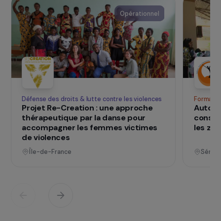
financière, l’aide à la scolarisation et à
l’apprentissage du français.
> Visiter le site de l’association
SUR LE TERRAIN
qui changent d
Des projets
vies
Voir tous les projets
Opérationnel