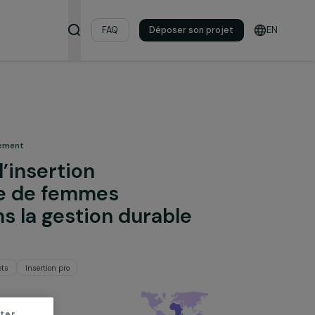
s & ressources
FAQ
Déposer son pro
échets
 pour l’environnement
gner l’insertion
ionnelle de femmes
nes dans la gestion durable
hets
Gestion des déchets
Insertion pro