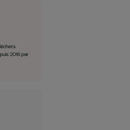
160
tonnes de déchets
valorisés depuis 2016 par
MJT.