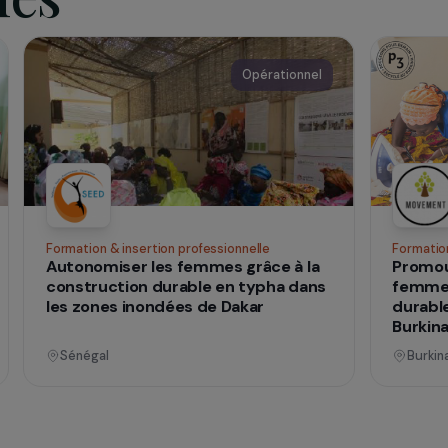
on socio-professionnelle.
qui
 vies
nnel
Opérationnel