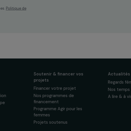
os
ewsletter mensuelle
projets, interviews,
énements en faveur
sonnelles.
Politique de