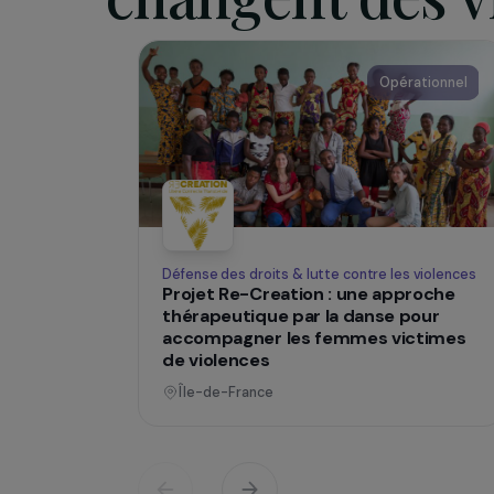
l’inserti
SUR LE TERRAIN
Des projets
changent des
Opératio