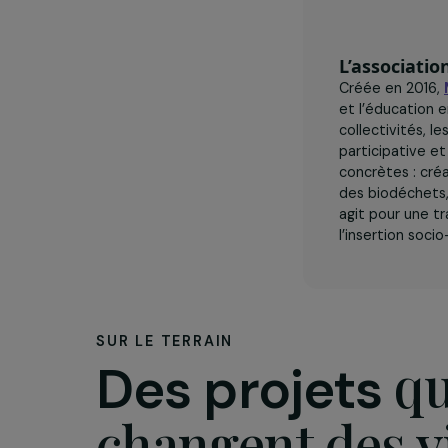
L’assoc
Créée en
et l’éduc
collectiv
participa
concrètes
des biodé
agit pour