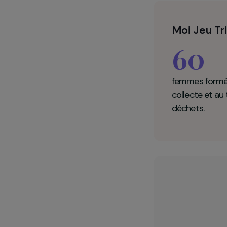
Moi Je
6
femmes 
collecte 
déchets.