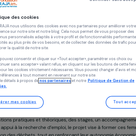
Moi Jeu Tri 
Continue
Côte d'Ivoire
Politique des cookies
Projet soutenu en 2025 : Femmes & Environnement
Chez RAJA nous utilisons des cookies avec nos partenaires pour 
expérience sur notre site et notre blog. Cela nous permet de vou
contenus personnalisés adaptés à votre profil et de fonctionnali
publicités au plus près de vos besoins, et de collecter des donnée
améliorer la qualité de notre site.
Vous pouvez consentir et cliquer sur «Tout accepter», paramètrer
n du projet
«Continuer sans accepter» valant refus, en cliquant sur les bouton
sauf pour les cookies strictement nécessaires. Vous pouvez chang
vos préférences à tout moment en revenant sur notre site.
Plus de détails à propos de
nos partenaires
et notre
Politique 
ire, la gestion des déchets reste un défi majeur avec u
Cookies.
ublique. Dans ce contexte, l’association Moi Jeu Tri lanc
insertion professionnelle destiné à 60 femmes préca
Gérer mes cookies
m.