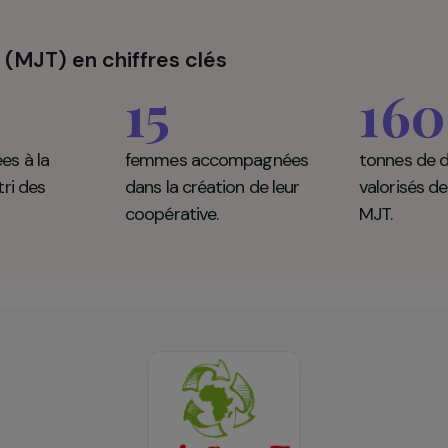
u Tri (MJT) en chiffres clés
0
15
formées à la
femmes accompagnées
et au tri des
dans la création de leur
coopérative.