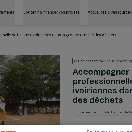
es engagements
Soutenir & financer vos projets
Actualité
rofessionnelle de femmes ivoiriennes dans la gestion durable des d
Action des femmes
Accompa
profess
ivoirien
des déc
Environnement