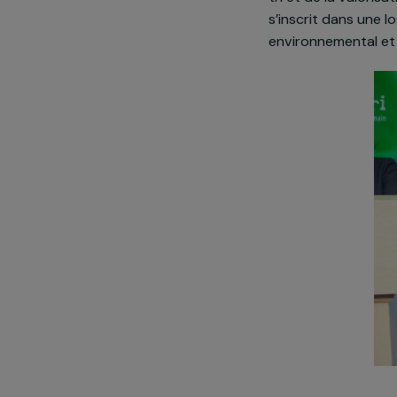
À travers des
coopératives,
tri et de la 
s’inscrit dan
environnement