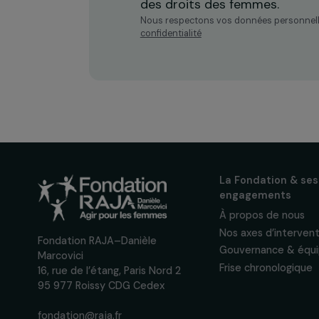
Recevez n
actualités
Inscrivez-vous à notre n
pour suivre nos appels à 
actions concrètes et év
des droits des femmes.
Nous respectons vos données per
confidentialité