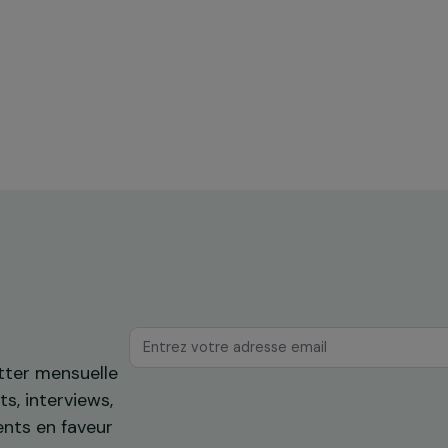
ences
Formation & insertion professionnelle
he
Autonomiser les femmes grâce à la
construction durable en typha dans
mes
les zones inondées de Dakar
Sénégal