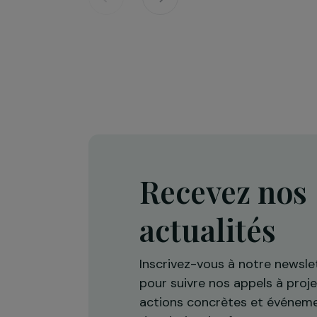
Défense des droits & lutte contre les viol
Projet Re-Creation : une approc
thérapeutique par la danse pour
accompagner les femmes victi
de violences
Île-de-France