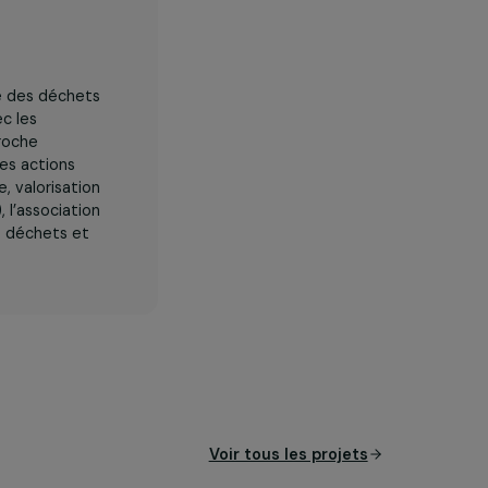
gestion durable des déchets
s en lien avec les
nt sur une approche
JT y conduit des actions
mie circulaire, valorisation
ôte d’Ivoire), l’association
alorisation des déchets et