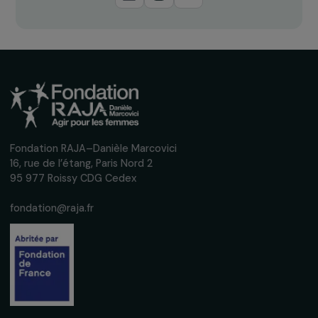
Recevez nos actualités
Inscrivez-vous à notre newsletter
mensuelle pour suivre nos appels à projets,
interviews, actions concrètes et
événements en faveur des droits des
femmes.
Nous respectons vos données personnelles.
Politique de
confidentialité
S'abonner
Suivez-nous