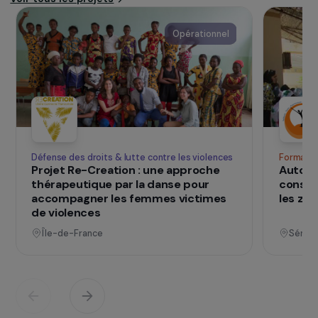
programmes pour les femmes roms ukrainiennes
réfugiées et collabore avec la
Fondation
Romaversitas
pour l’émancipation de la
communauté rom.
SUR LE TERRAIN
qui changent d
Des projets
vies
Voir tous les projets
Opérationnel