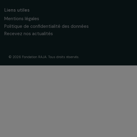
La Fondation & ses engagements
À propos de nous
Nos axes d’intervention
Gouvernance & équipe
Frise chronologique
Soutenir & financer vos projets
Financer votre projet
Nos programmes de financement
Programme Agir pour les femmes
Projets soutenus
Actualités & ressources
Regards féministes
Nos temps forts