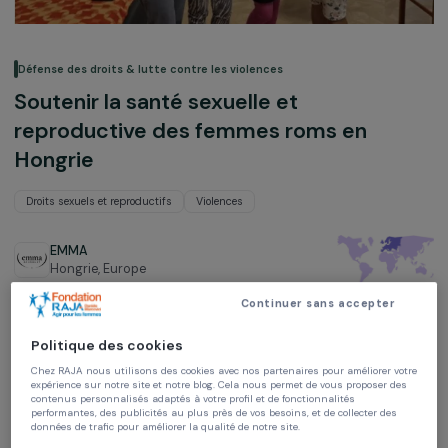
Défense des droits & lutte contre les violences
Soutenir la santé sexuelle et
reproductive des femmes roms en
Hongrie
Droits sexuels et reproductifs
Violences
EMMA
Hongrie,
Europe
Continuer sans accepter
Projet soutenu en 2024 et 2025 : Agir pour les femmes
Politique des cookies