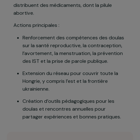
améliorer la santé sexuelle et reproductive des
femmes roms enceintes. Le projet repose sur un
réseau de doulas roms formées, présentes dans
sept régions, qui accompagnent les femmes aux
rendez-vous médicaux, diffusent des
informations fiables sur les droits reproductifs et
distribuent des médicaments, dont la pilule
abortive.
Actions principales :
Renforcement des compétences des doulas
sur la santé reproductive, la contraception,
l’avortement, la menstruation, la prévention
des IST et la prise de parole publique.
Extension du réseau pour couvrir toute la
Hongrie, y compris l’est et la frontière