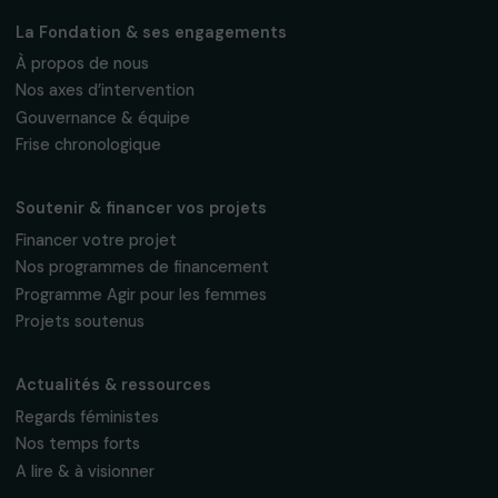
Fondation RAJA–Danièle Marcovici
16, rue de l’étang, Paris Nord 2
95 977 Roissy CDG Cedex
fondation@raja.fr