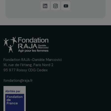
Recevez nos actualités
Inscrivez-vous à notre newsletter
mensuelle pour suivre nos appels à projets,
interviews, actions concrètes et
événements en faveur des droits des
femmes.
Nous respectons vos données personnelles.
Politique de
confidentialité
S'abonner
Suivez-nous