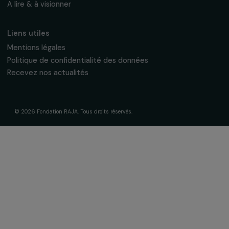
La Fondation & ses engagements
À propos de nous
Nos axes d’intervention
Gouvernance & équipe
Frise chronologique
Soutenir & financer vos projets
Financer votre projet
Nos programmes de financement
Programme Agir pour les femmes
Projets soutenus
Actualités & ressources
Regards féministes
Nos temps forts