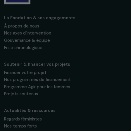
Fondation RAJA–Danièle Marcovici
16, rue de l’étang, Paris Nord 2
95 977 Roissy CDG Cedex
fondation@raja.fr