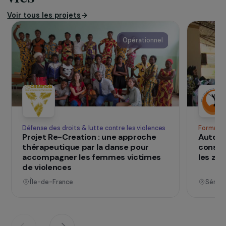
femmes et contre toute discrimination fondée
sur le sexe ou les mœurs.
www.filactions.org
SUR LE TERRAIN
qui changent d
Des projets
vies
Voir tous les projets
Opérationnel