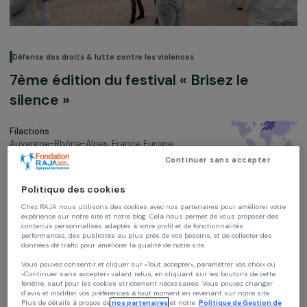
Défense des droits & lutte contre les violences
7ème édition du festival « Brisez le
silence »
Filactions
Auvergne-Rhône-Alpes, France,
Europe
Continuer sans accepter
Soutenu en 2011
Politique des cookies
Chez RAJA nous utilisons des cookies avec nos partenaires pour améliorer vo
expérience sur notre site et notre blog. Cela nous permet de vous proposer de
contenus personnalisés adaptés à votre profil et de fonctionnalités
performantes, des publicités au plus près de vos besoins, et de collecter des
données de trafic pour améliorer la qualité de notre site.