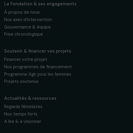
Fondation RAJA–Danièle Marcovici
16, rue de l’étang, Paris Nord 2
95 977 Roissy CDG Cedex
fondation@raja.fr
La Fondation & ses engagements
À propos de nous