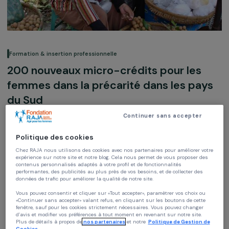
Formation & insertion professionnelle
200 nouveaux micro-crédits pour les
femmes dans la précarité dans les pa
du Sud
Continuer sans accepter
Don Boule de Neige
Bénin,
Afrique
Politique des cookies
Chez RAJA nous utilisons des cookies avec nos partenaires pour améliorer vo
expérience sur notre site et notre blog. Cela nous permet de vous proposer de
Soutenu en 2008
contenus personnalisés adaptés à votre profil et de fonctionnalités
performantes, des publicités au plus près de vos besoins, et de collecter des
données de trafic pour améliorer la qualité de notre site.