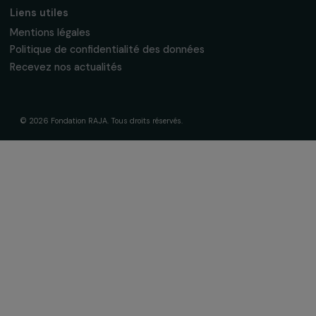
Nos axes d’intervention
Gouvernance & équipe
Frise chronologique
Soutenir & financer vos projets
Financer votre projet
Nos programmes de financement
Programme Agir pour les femmes
Projets soutenus
Actualités & ressources
Regards féministes
Nos temps forts
A lire & à visionner