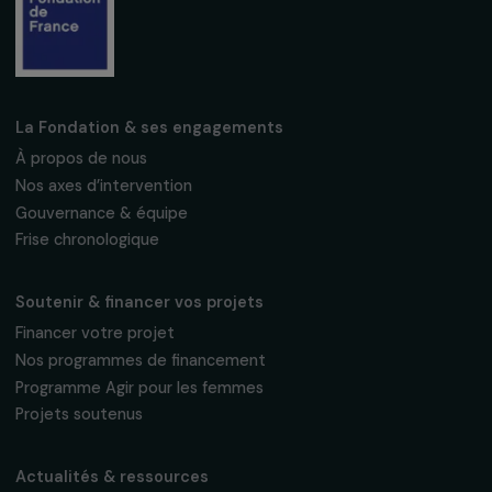
Fondation RAJA–Danièle Marcovici
16, rue de l’étang, Paris Nord 2
95 977 Roissy CDG Cedex
fondation@raja.fr
La Fondation & ses engagements
À propos de nous
Nos axes d’intervention
Gouvernance & équipe
Frise chronologique