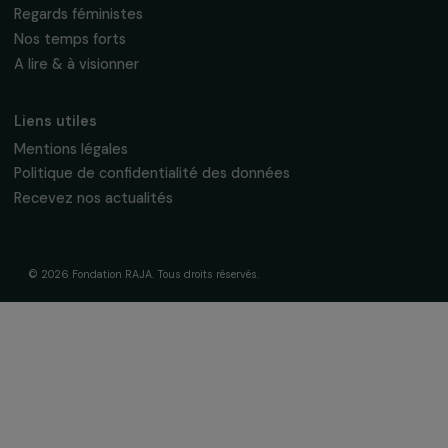
Soutenir & financer vos projets
Financer votre projet
Nos programmes de financement
Programme Agir pour les femmes
Projets soutenus
Actualités & ressources
Regards féministes
Nos temps forts
A lire & à visionner
Liens utiles
Mentions légales
Politique de confidentialité des données