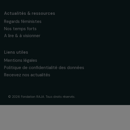
Frise chronologique
Soutenir & financer vos projets
Financer votre projet
Nos programmes de financement
Programme Agir pour les femmes
Projets soutenus
Actualités & ressources
Regards féministes
Nos temps forts
A lire & à visionner
Liens utiles
Mentions légales