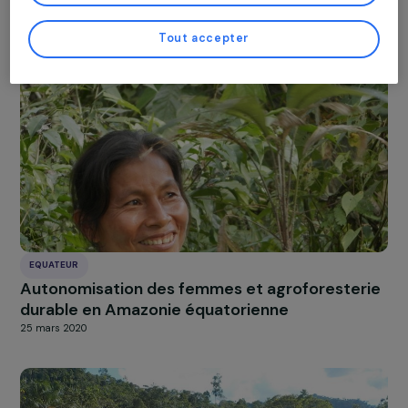
Plus de détails à propos de
nos partenaires
et notre
Politique de Gestion 
Cookies.
EQUATEUR
Renforcement du leadership féminin pour la
Gérer mes cookies
défense des páramos et la politique écologi
15 janvier 2024
Tout accepter
EQUATEUR