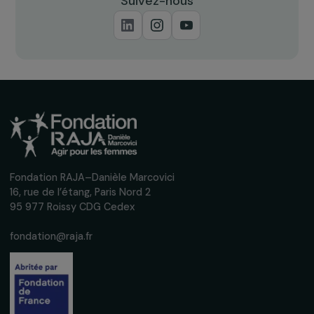
Recevez nos actualités
Inscrivez-vous à notre newsletter
mensuelle pour suivre nos appels à projets,
interviews, actions concrètes et
événements en faveur des droits des
femmes.
Nous respectons vos données personnelles.
Politique de
confidentialité
S'abonner
Suivez-nous