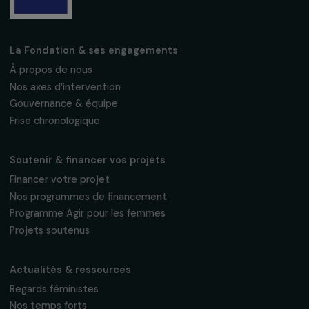
Fondation RAJA–Danièle Marcovici
16, rue de l’étang, Paris Nord 2
95 977 Roissy CDG Cedex
fondation@raja.fr
La Fondation & ses engagements