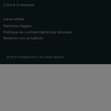
À propos de nous
Nos axes d’intervention
Gouvernance & équipe
Frise chronologique
Soutenir & financer vos projets
Financer votre projet
Nos programmes de financement
Programme Agir pour les femmes
Projets soutenus
Actualités & ressources
Regards féministes
Nos temps forts
A lire & à visionner