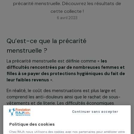
RAJA-Danièle Marcovici ont organisé une collecte
protections périodiques pour lutter contre la
précarité menstruelle. Découvrez les résultats d
cette collecte !
6 avril 2023
Qu’est-ce que la précarité
menstruelle ?
La précarité menstruelle est définie comme «
les
difficultés rencontrées par de nombreuses femmes 
filles à se payer des protections hygiéniques du fait
leur faibles revenus
».
En réalité, le coût des menstruations est plus large et
comprend les anti-douleurs ainsi que le rachat de sous-
vêtements et de literie. Les difficultés économiques