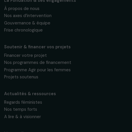
Fondation RAJA–Danièle Marcovici
16, rue de l’étang, Paris Nord 2
95 977 Roissy CDG Cedex
fondation@raja.fr