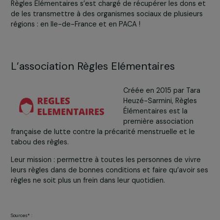
Pendant un mois, tous types de protections périodique
ont été collectés au sein du Groupe pour l’association
Règles Elémentaires
. Les collaboratrices et collaborateu
ont été nombreux à se mobiliser et cette opération es
véritable succès :
4535 protections périodiques ont été collectées
Cela représente 226 cycles de règles couverts ;
Soit 19 femmes protégées pendant 1 an !
Règles Elémentaires s’est chargé de récupérer les dons
de les transmettre à des organismes sociaux de plusieu
régions : en Ile-de-France et en PACA !
L’association Règles Elémentaires
Créée en 2015 par Tar
Heuzé-Sarmini, Règles