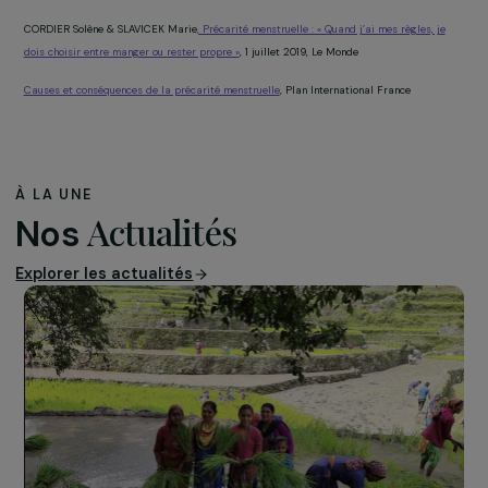
Élémentaires est la
première association
française de lutte contre la précarité menstruelle et le
tabou des règles.
Leur mission : permettre à toutes les personnes de vivr
leurs règles dans de bonnes conditions et faire qu’avoir
règles ne soit plus un frein dans leur quotidien.
Sources* :
CORDIER Solène & SLAVICEK Marie
, Précarité menstruelle : « Quand j’ai mes règles, 
dois choisir entre manger ou rester propre »
, 1 juillet 2019, Le Monde
Causes et conséquences de la précarité menstruelle
, Plan International France