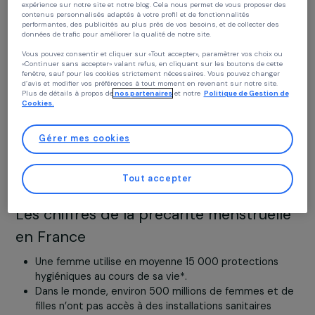
rencontrées par les femmes et les filles concernées so
Continuer sans accepter
également sociales : les réfugiées, les détenues, les
personnes atteintes de handicap ou encore les étudian
Politique des cookies
sont fortement touchées par ce phénomène.
Chez RAJA nous utilisons des cookies avec nos partenaires pour améliorer vo
expérience sur notre site et notre blog. Cela nous permet de vous proposer de
Pourtant, l’accès à des protections périodiques est un
contenus personnalisés adaptés à votre profil et de fonctionnalités
droit fondamental et répond à un principe de dignité po
performantes, des publicités au plus près de vos besoins, et de collecter des
données de trafic pour améliorer la qualité de notre site.
les femmes. Les en priver peut représenter un obstacle
pour leur scolarisation, leur vie professionnelle, leur bien
Vous pouvez consentir et cliquer sur «Tout accepter», paramètrer vos choix ou
«Continuer sans accepter» valant refus, en cliquant sur les boutons de cette
être ou encore leur santé.
fenêtre, sauf pour les cookies strictement nécessaires. Vous pouvez changer
d’avis et modifier vos préférences à tout moment en revenant sur notre site.
Face à ce phénomène affectant près de 500 millions d
Plus de détails à propos de
nos partenaires
et notre
Politique de Gestion 
Cookies.
personnes, la Fondation RAJA-Danièle Marcovici et le
Groupe RAJA ont lancé une collecte de protections
périodiques au sein de l’entreprise aux côtés de
Gérer mes cookies
l’association Règles Elémentaires.
Tout accepter
Les chiffres de la précarité menstruel