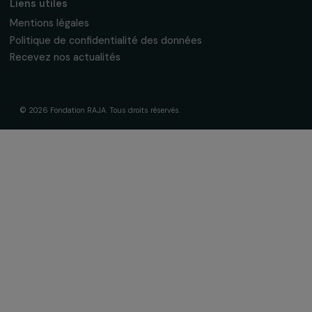
La Fondation & ses engagements
À propos de nous
Nos axes d’intervention
Gouvernance & équipe
Frise chronologique
Soutenir & financer vos projets
Financer votre projet
Nos programmes de financement
Programme Agir pour les femmes
Projets soutenus
Actualités & ressources
Regards féministes